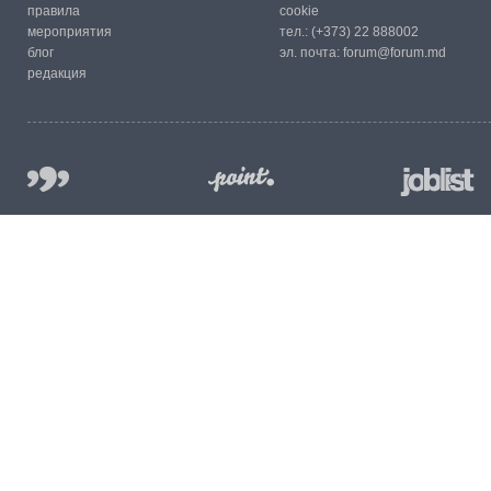
правила
cookie
мероприятия
тел.:
(+373) 22 888002
блог
эл. почта:
forum@forum.md
редакция