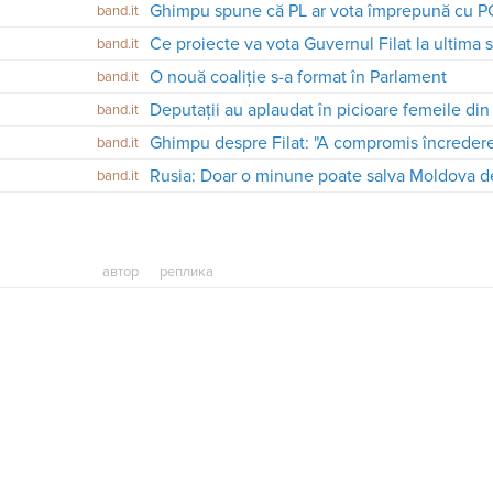
band.it
Ce proiecte va vota Guvernul Filat la ultima 
band.it
O nouă coaliție s-a format în Parlament
band.it
Deputații au aplaudat în picioare femeile di
band.it
band.it
Rusia: Doar o minune poate salva Moldova de
band.it
автор
реплика