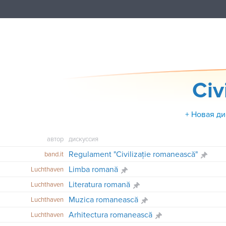
Civ
+ Новая д
автор
дискуссия
Regulament "Civilizaţie romanească"
band.it
Limba romană
Luchthaven
Literatura romană
Luchthaven
Muzica romanească
Luchthaven
Arhitectura romanească
Luchthaven