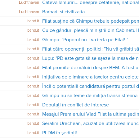
Luchthaven
Barbarii si civilizaţia
Luchthaven
band.it
Cu ce gânduri pleacă miniştrii din Cabinetul 
band.it
Ghimpu: "Poporul nu-l va ierta pe Filat! "
band.it
Filat către oponenții politici: ”Nu vă grăbiți 
band.it
Lupu: "PD este gata să se aşeze la masa de n
band.it
Filat promite dezvăluiri despre BEM: A fost u
band.it
Iniţiativa de eliminare a taxelor pentru colete
band.it
Încă o potenţială candidatură pentru postul 
band.it
Ghimpu nu se teme de miliţia transnistreană
band.it
Deputați în conflict de interese
band.it
Mesajul Premierului Vlad Filat la ultima şedi
band.it
Serafim Urechean, acuzat de utilizarea munci
band.it
PLDM în şedinţă
band.it