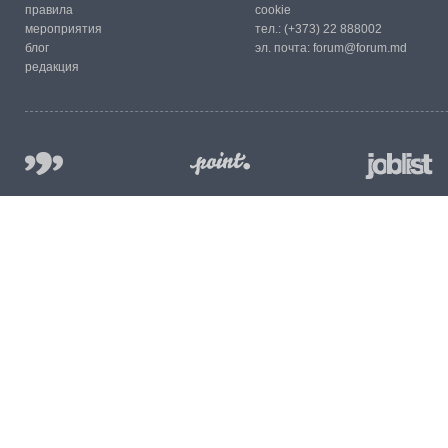
правила
cookie
мероприятия
тел.:
(+373) 22 888002
блог
эл. почта:
forum@forum.md
редакция