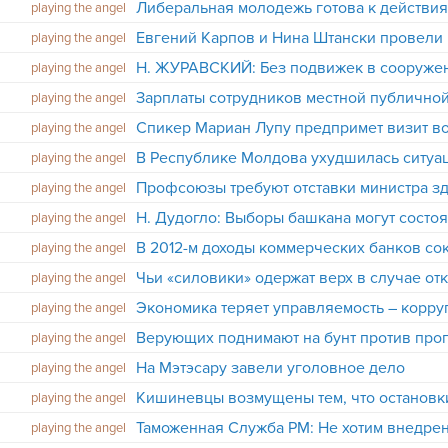
Либеральная молодежь готова к действи
playing the angel
playing the angel
playing the angel
playing the angel
Спикер Мариан Лупу предпримет визит в
playing the angel
playing the angel
playing the angel
playing the angel
playing the angel
playing the angel
playing the angel
playing the angel
На Мэтэсару завели уголовное дело
playing the angel
playing the angel
playing the angel