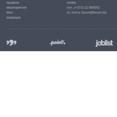
правила
cookie
мероприятия
тел.:
(+373) 22 888002
блог
эл. почта:
forum@forum.md
редакция