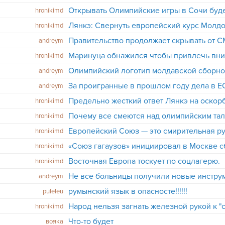
hronikimd
Лянкэ: Cвернуть европейский курс Молд
hronikimd
Правительство продолжает скрывать от
andreym
hronikimd
andreym
andreym
hronikimd
Почему все смеются над олимпийским та
hronikimd
hronikimd
hronikimd
Восточная Европа тоскует по соцлагерю.
hronikimd
andreym
румынский язык в опасносте!!!!!!
puleleu
hronikimd
Что-то будет
вояка