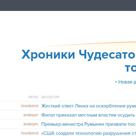
Хроники Чудесато
т
+ Новая 
автор
дискуссия
hronikimd
andreym
Премьер-министра Румынии призвали пос
andreym
«США создали технологию разрушения ст
hronikimd