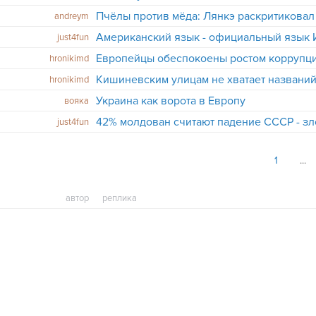
andreym
Американский язык - официальный язык
just4fun
Европейцы обеспокоены ростом коррупции
hronikimd
hronikimd
Украина как ворота в Европу
вояка
42% молдован считают падение СССР - з
just4fun
1
автор
реплика