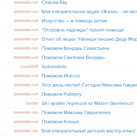
Спасем Еву
alexandra-rum
alexandra-rum
Искусство — в помощь детям
alexandra-rum
“Островок надежды” просит помощи
alexandra-rum
Отчет об акции “Напиши письмо Деду Мо
alexandra-rum
Поможем Бондарь Севастьяну
alexandra-rum
Поможем Светлане Бондарь
alexandra-rum
Automobile
Leunti555
Поможем Инессе
alexandra-rum
alexandra-rum
Поможем Роберту
alexandra-rum
Să-i ajutăm împreună lui Maxim Gavrilenco!
studien
Поможем Максиму Гавриленко
alexandra-rum
Поможем Ксюше
alexandra-rum
Благотворительный детский мастер-класс 
alexandra-rum