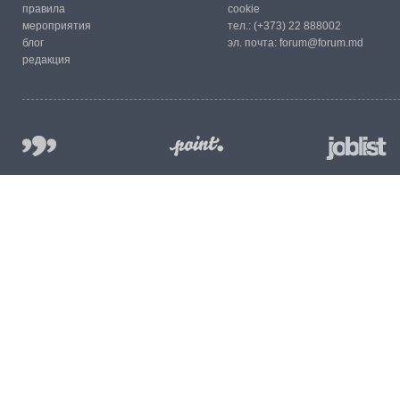
правила
cookie
мероприятия
тел.:
(+373) 22 888002
блог
эл. почта:
forum@forum.md
редакция