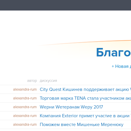
Благо
+ Новая 
автор
дискуссия
alexandra-rum
alexandra-rum
Wерни Wетеранам Wеру 2017
alexandra-rum
alexandra-rum
Поможем вместе Мишеньке Меренюку
alexandra-rum