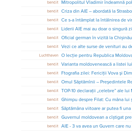
Mitropolitul Vladimir îndeamnă polit
band.it
Criza din AIE – abordată la Strasb
band.it
Ce s-a întâmplat la întâlnirea de vi
band.it
band.it
Oficial german în vizită la Chișină
band.it
Vezi ce alte surse de venituri au d
band.it
O lecție pentru Republica Moldov
Luchthaven
Varianta moldovenească a listei lu
band.it
Ftografia zilei: Fericiţii Vova şi Dim
band.it
Omul Săptămînii – Preşedintele R
band.it
TOP-10 declaraţii „celebre” ale lui
band.it
band.it
Săptămâna viitoare ar putea fi una
band.it
Guvernul moldovean a cîștigat pre
band.it
AIE - 3 va avea un Guvern care nu 
band.it