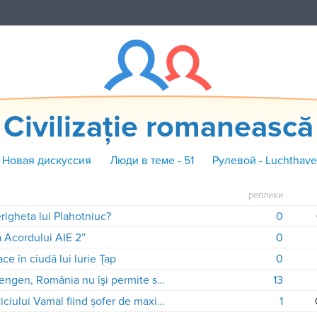
Civilizaţie romanească
 Новая дискуссия
Люди в теме - 51
Рулевой - Luchthav
реплики
erigheta lui Plahotniuc?
0
a Acordului AIE 2”
0
ce în ciudă lui Iurie Ţap
0
Corlăţean: Până nu a aderat la Schengen, România nu îşi permite să fie mai deschisă faţă de R.Moldova
13
Tudor Balițchi a devenit șef al Serviciului Vamal fiind șofer de maxi-taxi
1