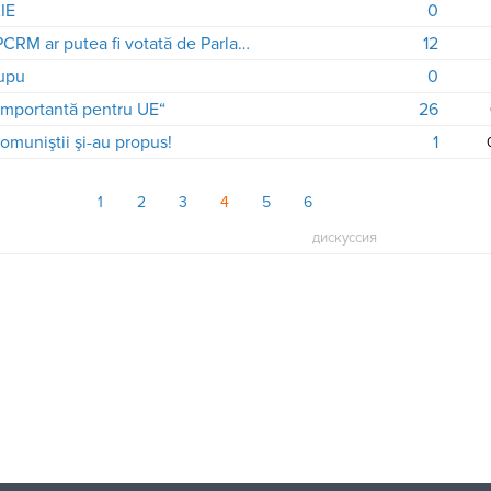
AIE
0
Moţiunea de cenzură propusă de PCRM ar putea fi votată de Parlament , opinie
12
lupu
0
 importantă pentru UE“
26
comuniştii şi-au propus!
1
1
2
3
4
5
6
дискуссия