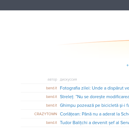
+
автор
дискуссия
Fotografia zilei: Unde a dispărut v
band.it
Streleț: ”Nu se dorește modificare
band.it
Ghimpu pozează pe bicicletă şi-i fa
band.it
CRAZYTOWN
band.it