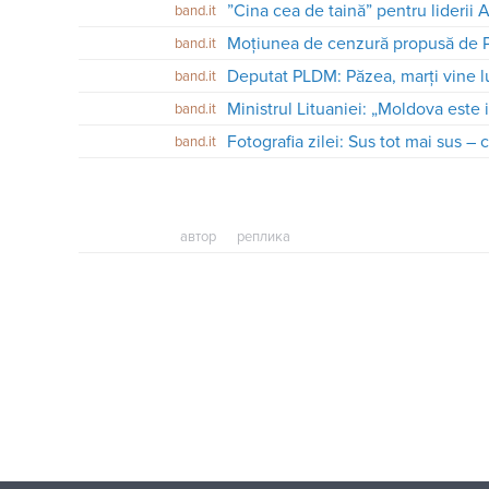
”Cina cea de taină” pentru liderii 
band.it
band.it
Deputat PLDM: Păzea, marți vine 
band.it
Ministrul Lituaniei: „Moldova este
band.it
Fotografia zilei: Sus tot mai sus – 
band.it
автор
реплика