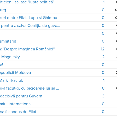
icienii să lase "lupta politică"
1
ourg
0
0
neri dintre Filat, Lupu și Ghimpu
0
0
Liderii AIE mai au doar o singură zi pentru a salva Coaliţia de guvernare
0
u
0
emnitarii!
0
a: "Despre imaginea României"
12
i Magnitsky
2
a!
0
epublicii Moldova
0
 Mark Tkaciuk
1
Ghimpu despre Filat: Cu mâna lui şi-a făcut-o, cu picioarele lui să plece
8
 decisivă pentru Guvern
3
miul internațional
0
va fi condus de Filat
0