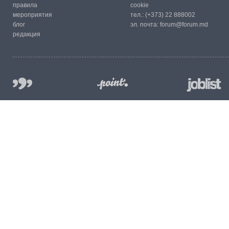
правила
cookie
мероприятия
тел.:
(+373) 22 888002
блог
эл. почта:
forum@forum.md
редакция