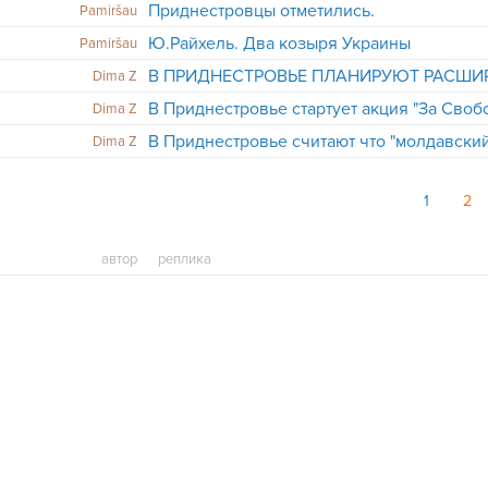
Приднестровцы отметились.
Pamiršau
Ю.Райхель. Два козыря Украины
Pamiršau
Dima Z
В Приднестровье стартует акция "За Своб
Dima Z
Dima Z
1
2
автор
реплика