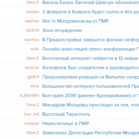
Dima Z
2 февраля в Комрате будет сытно,и без 
puleleu
Stiri in Молдовеняскы in ПМР
baomao
Зона отчуждения
H2SO4
baomao
miha
Dima Z
Антюфеев был создателем и руководител
baomao
Предсказуемая реакция на Вильнюс неадэ
igor831
miha
aLEXsHEIH
Dima Z
Высотный Тирасполь
river_md
Нерестилище в ПМР
runewall
Заявление Делегации Республики Молдо
Dima Z