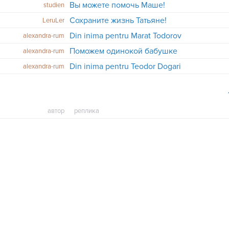
Вы можете помочь Маше!
studien
Cохраните жизнь Татьяне!
LeruLer
Din inima pentru Marat Todorov
alexandra-rum
Поможем одинокой бабушке
alexandra-rum
Din inima pentru Teodor Dogari
alexandra-rum
автор
реплика