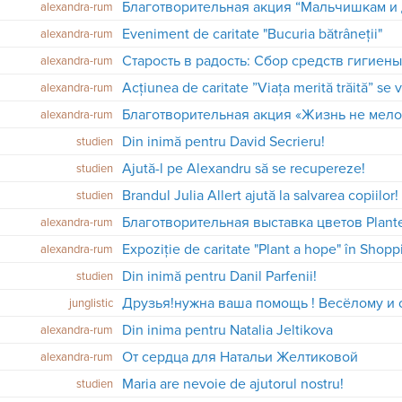
alexandra-rum
Eveniment de caritate "Bucuria bătrâneții"
alexandra-rum
Старость в радость: Сбор средств гигиен
alexandra-rum
alexandra-rum
alexandra-rum
Din inimă pentru David Secrieru!
studien
Ajută-l pe Alexandru să se recupereze!
studien
Brandul Julia Allert ajută la salvarea copiilor!
studien
Благотворительная выставка цветов Plant
alexandra-rum
Expoziție de caritate "Plant a hope" în Shop
alexandra-rum
Din inimă pentru Danil Parfenii!
studien
junglistic
Din inima pentru Natalia Jeltikova
alexandra-rum
От сердца для Натальи Желтиковой
alexandra-rum
Maria are nevoie de ajutorul nostru!
studien