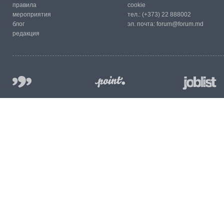
правила
cookie
мероприятия
тел.:
(+373) 22 888002
блог
эл. почта:
forum@forum.md
редакция