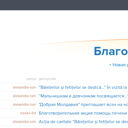
Благо
+ Новая 
автор
дискуссия
“Băiețeilor și fetițelor se dedică…” În vizită 
alexandra-rum
alexandra-rum
"Добрая Молдавия" приглашает всех на 
alexandra-rum
Благотворительная акция помощь печени
russkii-list
alexandra-rum