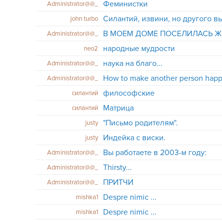
Феминистки
Administrator@@_
Силантий, извини, но другого вых
john turbo
В МОЕМ ДОМЕ ПОСЕЛИЛАСЬ 
Administrator@@_
народные мудрости
neo2
наука на благо...
Administrator@@_
How to make another person happy
Administrator@@_
философские
силантий
Maтрица
силантий
"Письмо родителям".
justy
Индейка с виски.
justy
Вы работаете в 2003-м году:
Administrator@@_
Thirsty...
Administrator@@_
ПРИТЧИ
Administrator@@_
Despre nimic ...
mishka1
Despre nimic ...
mishka1