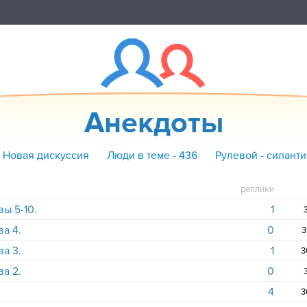
Анекдоты
+ Новая дискуссия
Люди в теме - 436
Рулевой - силант
реплики
ы 5-10.
1
а 4.
0
3
а 3.
1
3
а 2.
0
4
3