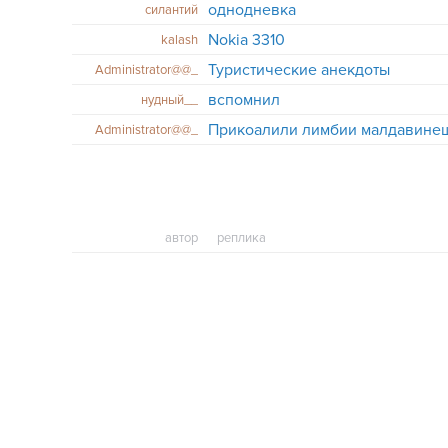
однодневка
силантий
Nokia 3310
kalash
Туристические анекдоты
Administrator@@_
вспомнил
нудный__
Прикоалили лимбии малдавинеш
Administrator@@_
автор
реплика