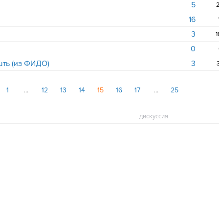
5
2
16
3
1
0
ть (из ФИДО)
3
1
12
13
14
15
16
17
25
дискуссия