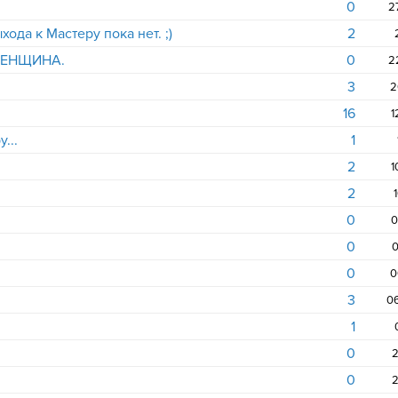
0
2
ода к Мастеру пока нет. ;)
2
ЖЕНЩИНА.
0
2
3
2
16
1
...
1
2
1
2
0
0
0
0
0
0
3
1
0
2
0
2