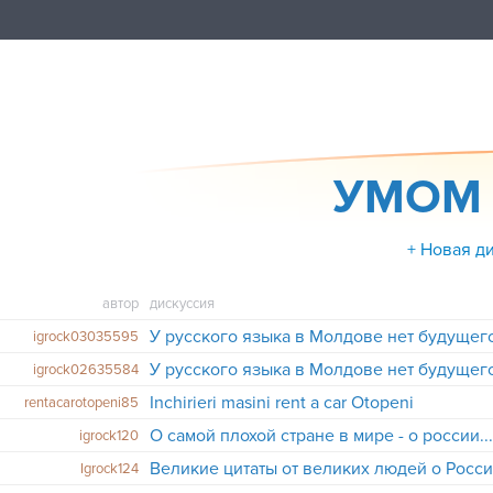
УМОМ 
+ Новая д
автор
дискуссия
У русского языка в Молдове нет будущего 
igrock03035595
У русского языка в Молдове нет будущего 
igrock02635584
Inchirieri masini rent a car Otopeni
rentacarotopeni85
О самой плохой стране в мире - о россии..
igrock120
Великие цитаты от великих людей о Росс
Igrock124