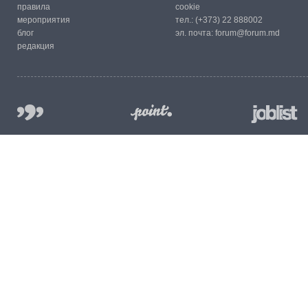
правила
cookie
мероприятия
тел.:
(+373) 22 888002
блог
эл. почта:
forum@forum.md
редакция