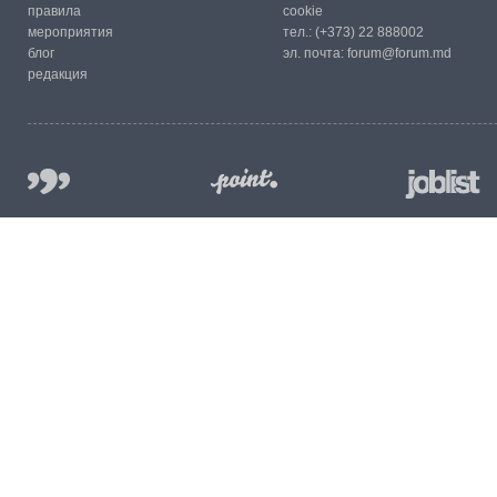
правила
cookie
мероприятия
тел.:
(+373) 22 888002
блог
эл. почта:
forum@forum.md
редакция