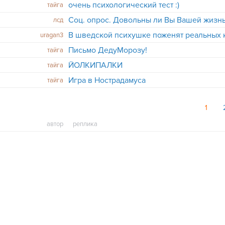
очень психологический тест :)
тайга
лсд
uragan3
Письмо ДедуМорозу!
тайга
ЙОЛКИПАЛКИ
тайга
Игра в Нострадамуса
тайга
1
автор
реплика