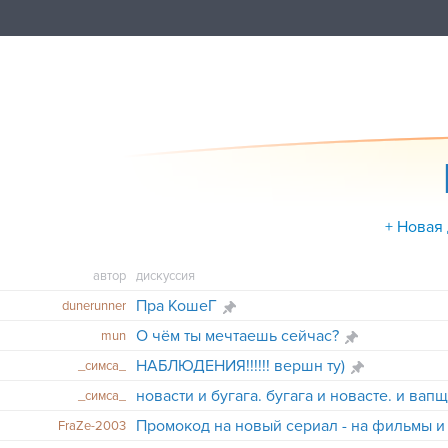
+ Новая
автор
дискуссия
Пра КошеГ
dunerunnеr
О чём ты мечтаешь сейчас?
mun
НАБЛЮДЕНИЯ!!!!!! вершн ту)
_симса_
новасти и бугага. бугага и новасте. и вап
_симса_
FraZe-2003