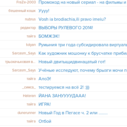
FraZe-2003
Уууу!
бешенный кошк
Vosh ia brodiachia,ili pravo imeiu?
nubrus
ВЫБОРЫ РУЛЕВОГО 2014!
редактор
БОМЖЭК!
тайга
tolyan
Как художник мошонку к брусчатке приби
Sarcasm_Says
Новый двитыщидвинацатый гот!
трьохачьковая вобла
Sarcasm_Says
АлоЭ!
тайга
тестируемся на всё 2! :)))
_симса_
ЙАНА ЗАНУУУУДААА!
Hateran
ИГРА!
тайга
Новый Год в Пегасе ч. 2 или ........
dunerunnеr
Отбой
тайга