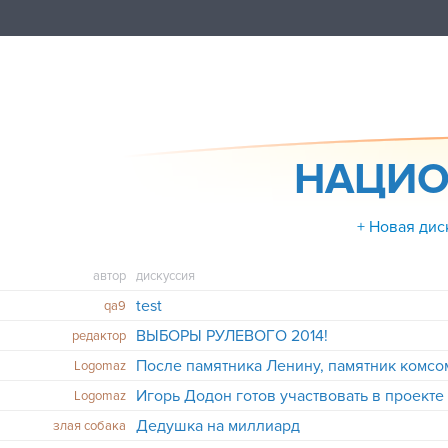
НАЦИО
+ Новая дис
автор
дискуссия
test
qa9
ВЫБОРЫ РУЛЕВОГО 2014!
редактор
После памятника Ленину, памятник комс
Logomaz
Игорь Додон готов участвовать в проекте
Logomaz
Дедушка на миллиард
злая собака