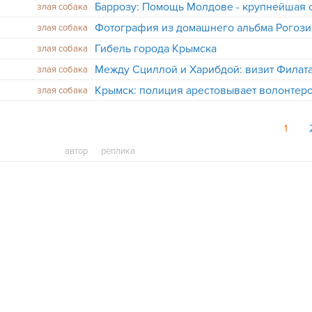
злая собака
злая собака
Гибель города Крымска
злая собака
Между Сциллой и Харибдой: визит Филат
злая собака
злая собака
1
автор
реплика