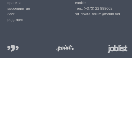
правила
cookie
мероприятия
тел.:
(+373) 22 888002
блог
эл. почта:
forum@forum.md
редакция