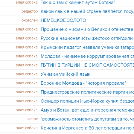
Так шо там с каминг-аутом Ботана?
злая собака
Какой язык в нашей стране является гос
редактор
НЕМЕЦКОЕ ЗОЛОТО
онотолей
Прощание с мифами о Великой отечестве
злая собака
злая собака
Крымский педагог назвала ученика татар
злая собака
злая собака
ПУТИН В ТУРЦИИ НЕ СМОГ САМОСТОЯТ
злая собака
Учим английский язык
злая собака
Воронин: Молдова - "история провала"
злая собака
злая собака
Офицер полиции Нью-Йорка купил бездо
злая собака
Амур и Ботан, вот еще интересная темочк
злая собака
vottac
Кристина Йоргенсен: 60 лет операции по
злая собака