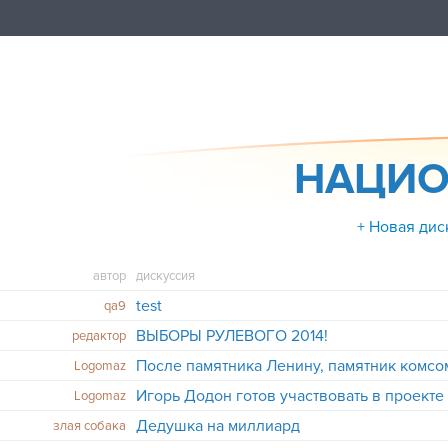
НАЦИО
+ Новая дис
автор
дискуссия
test
qa9
ВЫБОРЫ РУЛЕВОГО 2014!
редактор
После памятника Ленину, памятник комс
Logomaz
Игорь Додон готов участвовать в проекте
Logomaz
Дедушка на миллиард
злая собака