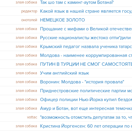
Так шо там с каминг-аутом Ботана?
злая собака
Какой язык в нашей стране является гос
редактор
НЕМЕЦКОЕ ЗОЛОТО
онотолей
Прощание с мифами о Великой отечестве
злая собака
злая собака
Крымский педагог назвала ученика татар
злая собака
злая собака
ПУТИН В ТУРЦИИ НЕ СМОГ САМОСТОЯТ
злая собака
Учим английский язык
злая собака
Воронин: Молдова - "история провала"
злая собака
злая собака
Офицер полиции Нью-Йорка купил бездо
злая собака
Амур и Ботан, вот еще интересная темочк
злая собака
vottac
Кристина Йоргенсен: 60 лет операции по
злая собака