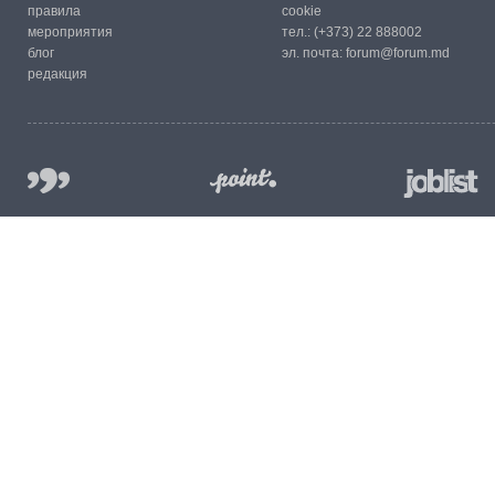
правила
cookie
мероприятия
тел.:
(+373) 22 888002
блог
эл. почта:
forum@forum.md
редакция