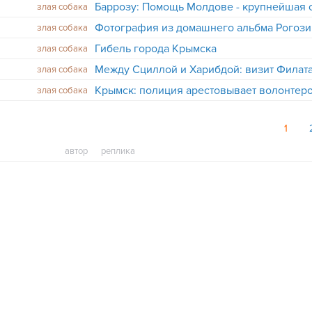
злая собака
злая собака
Гибель города Крымска
злая собака
Между Сциллой и Харибдой: визит Филат
злая собака
злая собака
1
автор
реплика