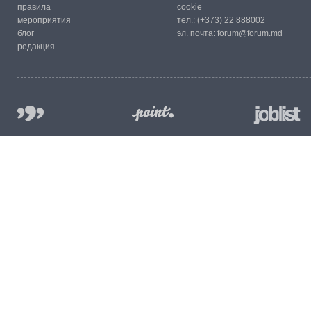
правила
cookie
мероприятия
тел.:
(+373) 22 888002
блог
эл. почта:
forum@forum.md
редакция