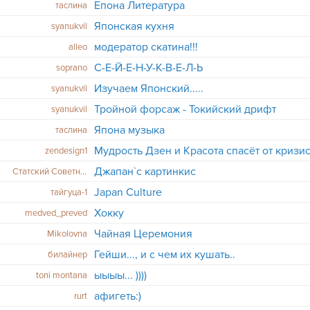
Епона Литература
таслина
Японская кухня
syanukvil
модератор скатина!!!
alleo
С-Е-Й-Е-Н-У-К-В-Е-Л-Ь
soprano
Изучаем Японский.....
syanukvil
Тройной форсаж - Токийский дрифт
syanukvil
Япона музыка
таслина
Мудрость Дзен и Красота спасёт от кризис
zendesign1
Джапан`с картинкис
Статский Советник
Japan Culture
тайгуца-1
Хокку
medved_preved
Чайная Церемония
Mikolovna
Гейши..., и с чем их кушать..
билайнер
ыыыы... ))))
toni montana
афигеть:)
rurt