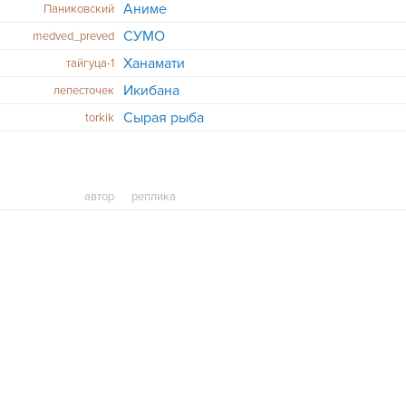
Аниме
Паниковский
СУМО
medved_preved
Ханамати
тайгуца-1
Икибана
лепесточек
Сырая рыба
torkik
автор
реплика