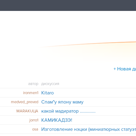
+ Новая д
автор
дискуссия
Kitaro
ironmen1
Спам"у япону маму
medved_preved
какой мадиратор .............
MARAKUЦА
КАМИКАДЗЭ!
jorro1
osa