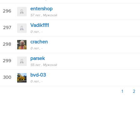
entershop
296
57 лет
Мужской
Vadik1111
297
0 лет
-
crachen
298
0 лет
-
parsek
299
55 лет
Мужской
bvd-03
300
0 лет
-
1
2