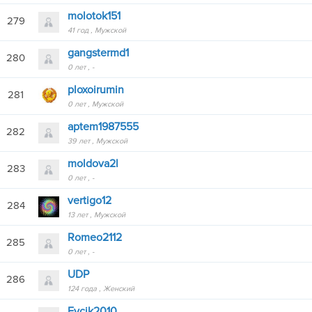
molotok151
279
41 год
Мужской
gangstermd1
280
0 лет
-
ploxoirumin
281
0 лет
Мужской
aptem1987555
282
39 лет
Мужской
moldova2l
283
0 лет
-
vertigo12
284
13 лет
Мужской
Romeo2112
285
0 лет
-
UDP
286
124 года
Женский
Evcik2010