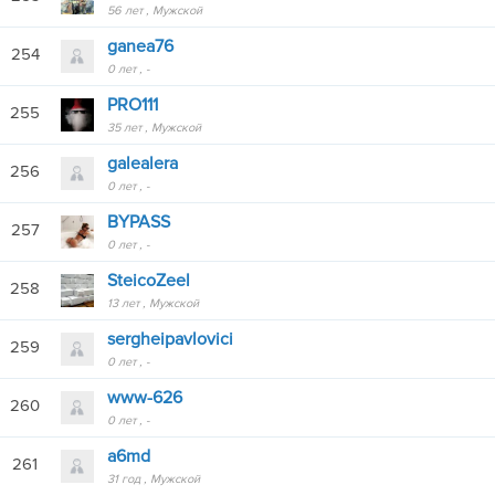
56 лет
Мужской
ganea76
254
0 лет
-
PRO111
255
35 лет
Мужской
galealera
256
0 лет
-
BYPASS
257
0 лет
-
SteicoZeel
258
13 лет
Мужской
sergheipavlovici
259
0 лет
-
www-626
260
0 лет
-
a6md
261
31 год
Мужской