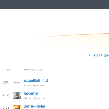
+ Новая ди
№
псевдоним
actualitati_md
251
14 лет
Мужской
farceman
252
56 лет
Мужской
Berisi-i-delai
253