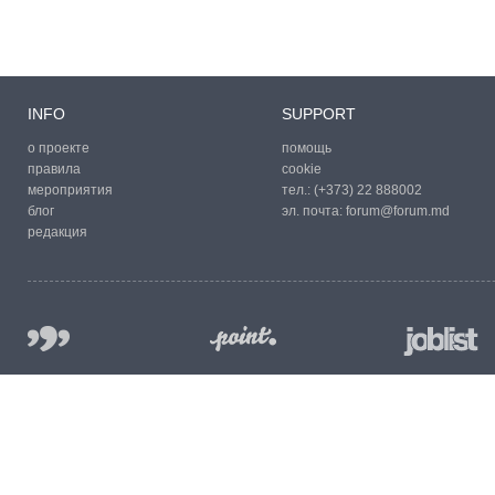
INFO
SUPPORT
о проекте
помощь
правила
cookie
мероприятия
тел.:
(+373) 22 888002
блог
эл. почта:
forum@forum.md
редакция