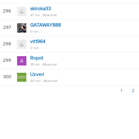
skiroka33
296
47 лет
Мужской
GATAWAY888
297
0 лет
-
vit1964
298
0 лет
-
Ropot
299
55 лет
Мужской
Uzveri
300
60 лет
Мужской
1
2