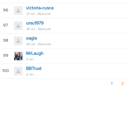
victoria-cusca
96
37 лет
Мужской
ursu1979
97
46 лет
Мужской
eagle
98
46 лет
Мужской
MrLaugh
99
0 лет
-
BBTrust
100
0 лет
-
1
2