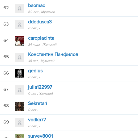
baomao
62
69 лет
Мужской
ddedusca3
63
0 лет
-
caroplacinta
64
34 года
Женский
Константин Панфилов
65
45 лет
Мужской
gedius
66
0 лет
-
julia122997
67
0 лет
Женский
Sekretari
68
0 лет
-
vodka77
69
0 лет
-
survey8001