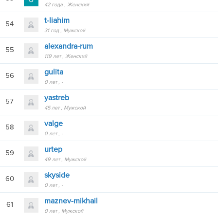
42 года
Женский
t-liahim
54
31 год
Мужской
alexandra-rum
55
119 лет
Женский
gulita
56
0 лет
-
yastreb
57
45 лет
Мужской
valge
58
0 лет
-
urtep
59
49 лет
Мужской
skyside
60
0 лет
-
maznev-mikhail
61
0 лет
Мужской