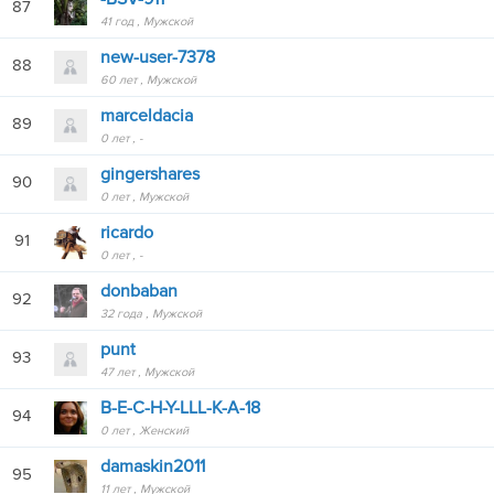
87
41 год
Мужской
new-user-7378
88
60 лет
Мужской
marceldacia
89
0 лет
-
gingershares
90
0 лет
Мужской
ricardo
91
0 лет
-
donbaban
92
32 года
Мужской
punt
93
47 лет
Мужской
B-E-C-H-Y-LLL-K-A-18
94
0 лет
Женский
damaskin2011
95
11 лет
Мужской