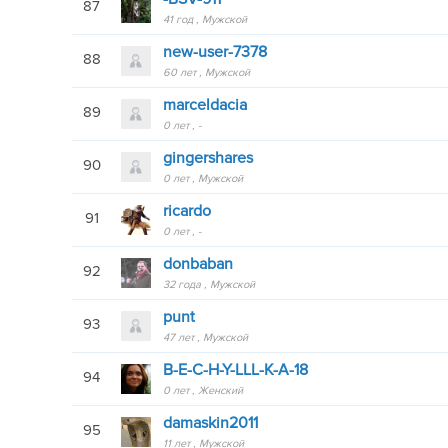
87
41 год
Мужской
new-user-7378
88
60 лет
Мужской
marceldacia
89
0 лет
-
gingershares
90
0 лет
Мужской
ricardo
91
0 лет
-
donbaban
92
32 года
Мужской
punt
93
47 лет
Мужской
B-E-C-H-Y-LLL-K-A-18
94
0 лет
Женский
damaskin2011
95
11 лет
Мужской