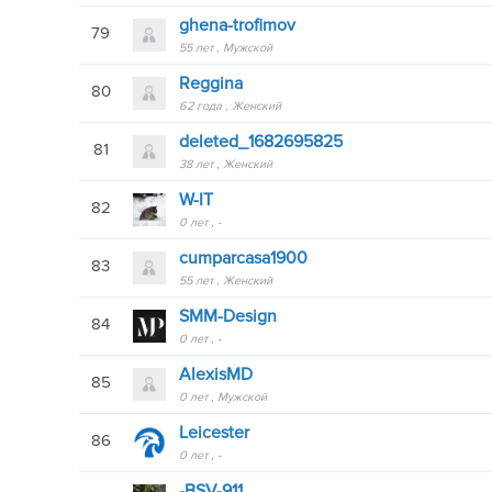
ghena-trofimov
79
55 лет
Мужской
Reggina
80
62 года
Женский
deleted_1682695825
81
38 лет
Женский
W-IT
82
0 лет
-
cumparcasa1900
83
55 лет
Женский
SMM-Design
84
0 лет
-
AlexisMD
85
0 лет
Мужской
Leicester
86
0 лет
-
-BSV-911