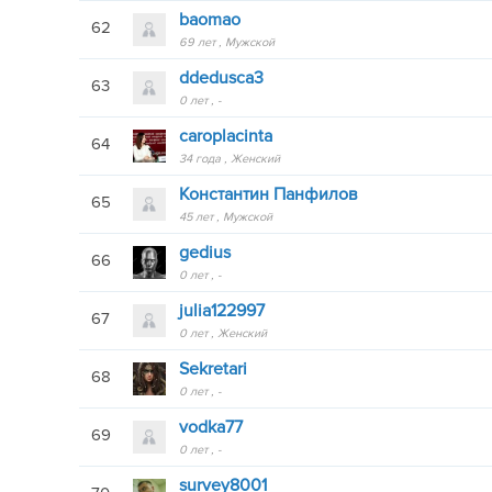
baomao
62
69 лет
Мужской
ddedusca3
63
0 лет
-
caroplacinta
64
34 года
Женский
Константин Панфилов
65
45 лет
Мужской
gedius
66
0 лет
-
julia122997
67
0 лет
Женский
Sekretari
68
0 лет
-
vodka77
69
0 лет
-
survey8001