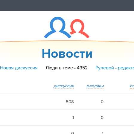
Новости
 Новая дискуссия
Люди в теме - 4352
Рулевой - редакт
дискуссии
реплики
п
508
0
1
0
0
1