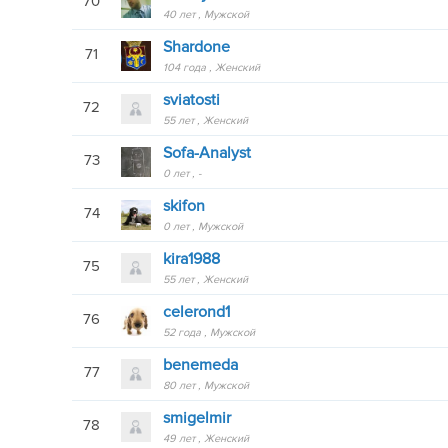
70
40 лет
Мужской
Shardone
71
104 года
Женский
sviatosti
72
55 лет
Женский
Sofa-Analyst
73
0 лет
-
skifon
74
0 лет
Мужской
kira1988
75
55 лет
Женский
celerond1
76
52 года
Мужской
benemeda
77
80 лет
Мужской
smigelmir
78
49 лет
Женский