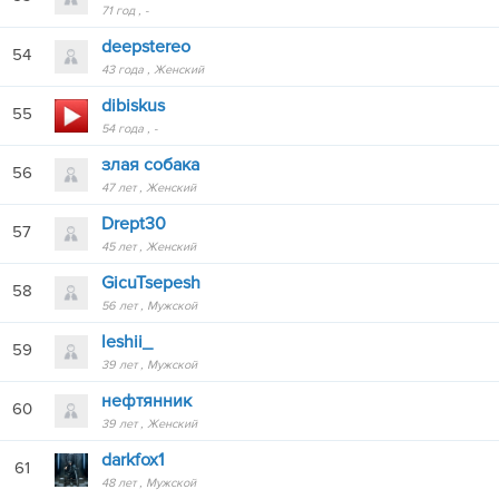
71 год
-
deepstereo
54
43 года
Женский
dibiskus
55
54 года
-
злая собака
56
47 лет
Женский
Drept30
57
45 лет
Женский
GicuTsepesh
58
56 лет
Мужской
leshii_
59
39 лет
Мужской
нефтянник
60
39 лет
Женский
darkfox1
61
48 лет
Мужской