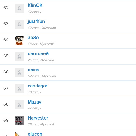
KlinOK
62
42 года
-
just4fun
63
42 года
Женский
3o3o
64
48 лет
Мужской
онотолей
65
26 лет
Женский
плюs
66
52 года
Мужской
candagar
67
70 лет
-
Mazay
68
47 лет
-
Harvester
69
39 лет
Мужской
glucon