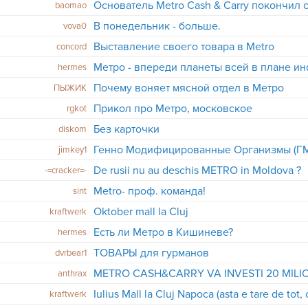
Основатель Metro Cash & Carry покончил 
baomao
В понедельник - больше.
vova0
Выставление своего товара в Metro
concord
hermes
Почему воняет мясной отдел в Метро
ПЫЖИК
Прикол про Метро, московское
rgkot
Без карточки
diskom
Генно Модифицированные Организмы (Г
jimkey1
De rusii nu au deschis METRO in Moldova ?
-=cracker=-
Metro- проф. команда!
sint
Oktober mall la Cluj
kraftwerk
Есть ли Метро в Кишиневе?
hermes
ТОВАРЫ для гурманов
dvrbear1
anthrax
Iulius Mall la Cluj Napoca (asta e tare de tot, c
kraftwerk