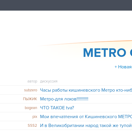
METRO C
+ Новая
автор
дискуссия
Часы работы кишиневского Метро кто-ниб
subzero
Метро-для лохов!!!!!!!!!!
ПЫЖИК
ЧТО ТАКОЕ tva?
bogean
Мои впечатления от Кишиневского МЕТР
pix
И в Великобритании народ такой же тупой
SSS2