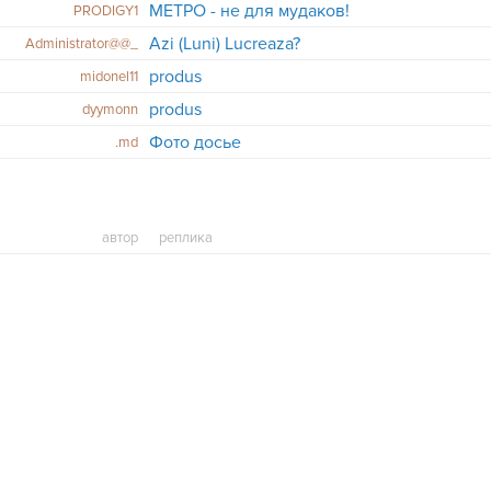
МЕТРО - не для мудаков!
PRODIGY1
Azi (Luni) Lucreaza?
Administrator@@_
produs
midonel11
produs
dyymonn
Фото досье
.md
автор
реплика