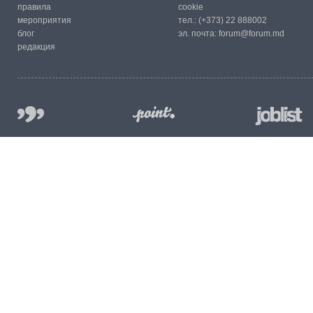
правила
cookie
мероприятия
тел.:
(+373) 22 888002
блог
эл. почта:
forum@forum.md
редакция