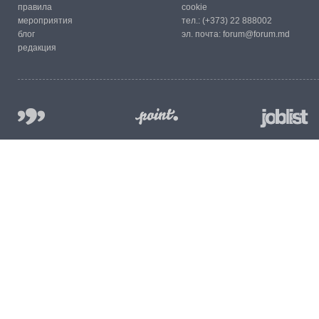
правила
cookie
мероприятия
тел.:
(+373) 22 888002
блог
эл. почта:
forum@forum.md
редакция