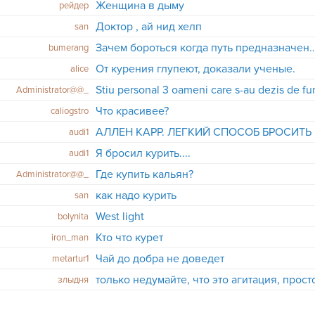
Женщина в дыму
рейдер
Доктор , ай нид хелп
san
Зачем бороться когда путь предназначен
bumerang
От курения глупеют, доказали ученые.
alice
Administrator@@_
Что красивее?
caliogstro
АЛЛЕН КАРР. ЛЕГКИЙ СПОСОБ БРОСИТЬ
audi1
Я бросил курить....
audi1
Где купить кальян?
Administrator@@_
как надо курить
san
West light
bolynita
Кто что курет
iron_man
Чай до добра не доведет
metartur1
только недумайте, что это агитация, просто 
злыдня