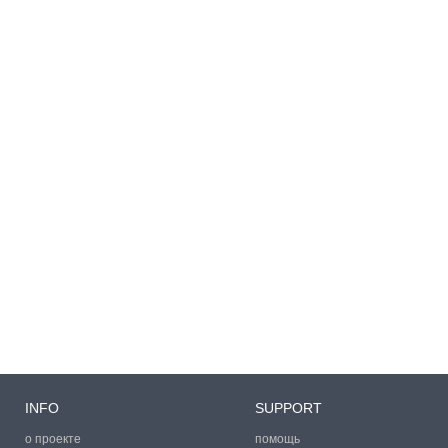
INFO
SUPPORT
о проекте
помощь