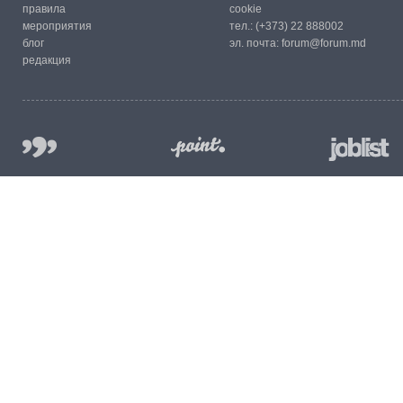
правила
cookie
мероприятия
тел.:
(+373) 22 888002
блог
эл. почта:
forum@forum.md
редакция