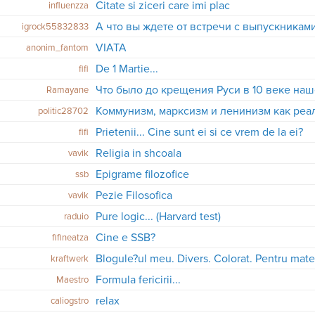
Citate si ziceri care imi plac
influenzza
A что вы ждете от встречи с выпускникам
igrock55832833
VIATA
anonim_fantom
De 1 Martie...
fifi
Ramayane
Коммунизм, марксизм и ленинизм как реа
politic28702
Prietenii... Cine sunt ei si ce vrem de la ei?
fifi
Religia in shcoala
vavik
Epigrame filozofice
ssb
Pezie Filosofica
vavik
Pure logic... (Harvard test)
raduio
Cine e SSB?
fifineatza
Blogule?ul meu. Divers. Colorat. Pentru mater
kraftwerk
Formula fericirii...
Maestro
relax
caliogstro