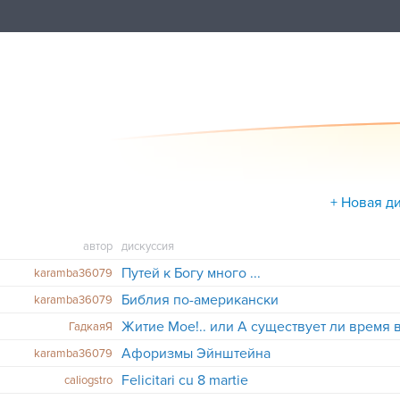
+ Новая д
автор
дискуссия
Путей к Богу много ...
karamba36079
Библия по-американски
karamba36079
Житие Мое!.. или А существует ли время 
ГадкаяЯ
Афоризмы Эйнштейна
karamba36079
Felicitari cu 8 martie
caliogstro