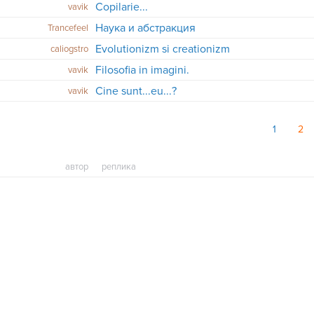
Copilarie...
vavik
Наука и абстракция
Trancefeel
Evolutionizm si creationizm
caliogstro
Filosofia in imagini.
vavik
Cine sunt...eu...?
vavik
1
2
автор
реплика