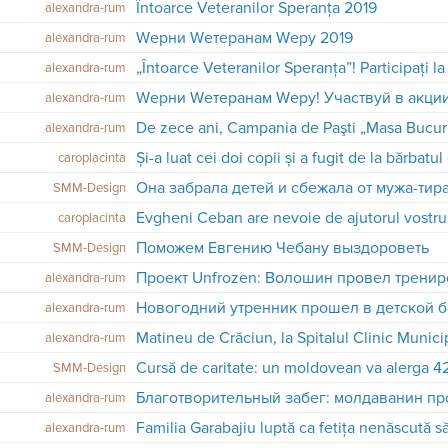
Întoarce Veteranilor Speranța 2019
alexandra-rum
Wерни Wетеранам Wеру 2019
alexandra-rum
alexandra-rum
Wерни Wетеранам Wеру! Участвуй в акции
alexandra-rum
alexandra-rum
caroplacinta
SMM-Design
Evgheni Ceban are nevoie de ajutorul vostru
caroplacinta
Поможем Евгению Чебану выздороветь
SMM-Design
alexandra-rum
Новогодний утренник прошел в детской 
alexandra-rum
Matineu de Crăciun, la Spitalul Clinic Munici
alexandra-rum
Cursă de caritate: un moldovean va alerga 42
SMM-Design
alexandra-rum
alexandra-rum