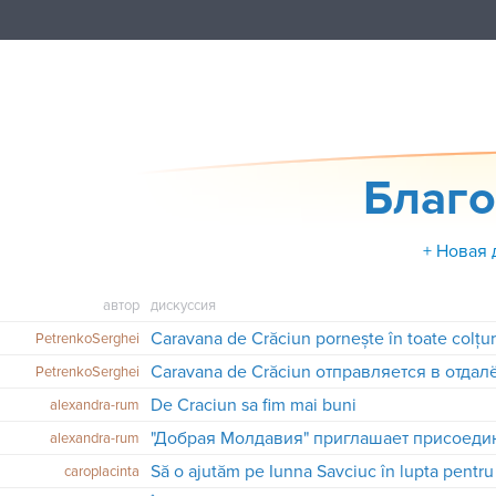
Благо
+ Новая 
автор
дискуссия
PetrenkoSerghei
PetrenkoSerghei
De Craciun sa fim mai buni
alexandra-rum
alexandra-rum
Să o ajutăm pe Iunna Savciuc în lupta pentru
caroplacinta