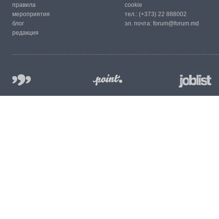
правила
cookie
мероприятия
тел.:
(+373) 22 888002
блог
эл. почта:
forum@forum.md
редакция