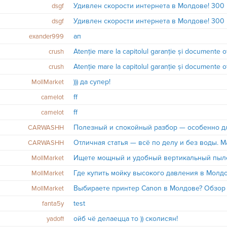
dsgf
dsgf
aп
exander999
Atenție mare la capitolul garanție și documente of
crush
Atenție mare la capitolul garanție și documente of
crush
))) да супер!
MollMarket
ff
camelot
ff
camelot
CARWASHH
Отличная статья — всё по делу и без воды. М
CARWASHH
Ищете мощный и удобный вертикальный пыле
MollMarket
Где купить мойку высокого давления в Молд
MollMarket
Выбираете принтер Canon в Молдове? Обзор
MollMarket
test
fanta5y
ойб чё делаецца то )) сколисян!
yadoff