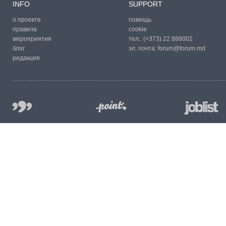
INFO
SUPPORT
о проекте
помощь
правила
cookie
мероприятия
тел.:
(+373) 22 888002
блог
эл. почта:
forum@forum.md
редакция