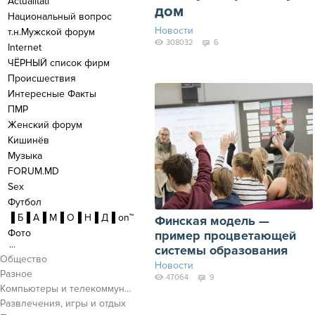
Actualitati
дом
Национальный вопрос
Новости
т.н.Мужской форум
308032
6
Internet
ЧЁРНЫЙ список фирм
Происшествия
Интересные Факты
ПМР
Женский форум
Кишинёв
Музыка
FORUM.MD
Sex
Футбол
▐ Б▐ А▐ М▐ О▐ Н▐ Д▐ on™
Финская модель —
Фото
пример процветающей
...
системы образования
Общество
Новости
Разное
47064
9
Компьютеры и телекоммуникации
Развлечения, игры и отдых