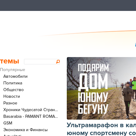
темы
Популярные
Автомобили
Политика
Общество
Новости
Разное
Хроники Чудесатой Страны - Здесь можно ругаться только на Латыни!
Basarabia - PAMANT ROMANESC
GSM
Ультрамарафон в ка
Экономика и Финансы
юному спортсмену с