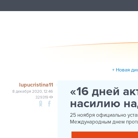
+ Новая ди
lupucristina11
«16 дней ак
8 декабря 2020, 12:46
329319
насилию н
25 ноября официально уст
Международным днем проти