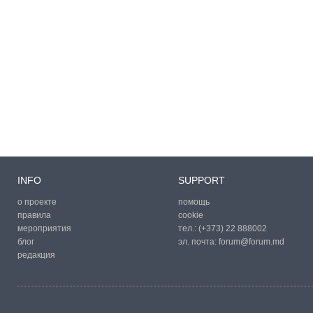
INFO
SUPPORT
о проекте
помощь
правила
cookie
мероприятия
тел.:
(+373) 22 888002
блог
эл. почта:
forum@forum.md
редакция