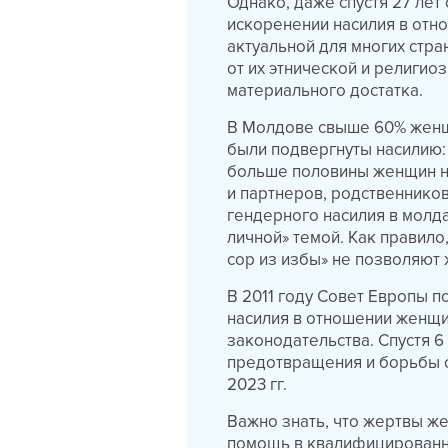
Однако, даже спустя 27 лет
искоренении насилия в отно
актуальной для многих стр
от их этнической и религио
материального достатка.
В Молдове свыше 60% женщин
были подвергнуты насилию:
больше половины женщин на
и партнеров, родственников
гендерного насилия в молд
личной» темой. Как правило,
сор из избы» не позволяют
В 2011 году Совет Европы 
насилия в отношении женщи
законодательства. Спустя 6
предотвращения и борьбы с
2023 гг.
Важно знать, что жертвы же
помощь в квалифицированны