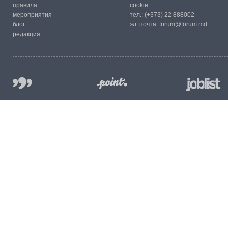
правила
cookie
мероприятия
тел.:
(+373) 22 888002
блог
эл. почта:
forum@forum.md
редакция