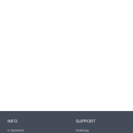
INFO
SUPPORT
о проекте
помощь