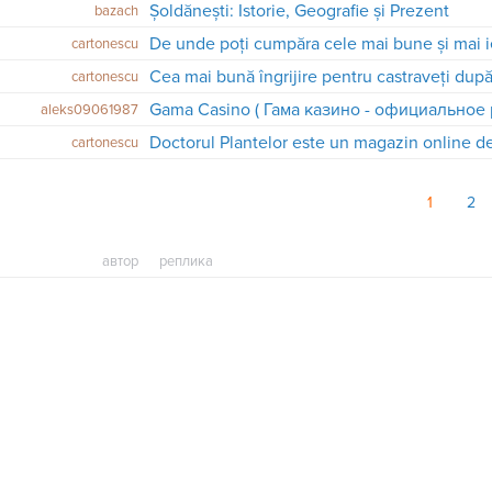
Șoldănești: Istorie, Geografie și Prezent
bazach
cartonescu
​Cea mai bună îngrijire pentru castraveți dup
cartonescu
aleks09061987
cartonescu
1
2
автор
реплика