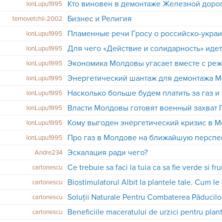
Кто виновен в демонтаже Железной дор
IonLupu1995
Бизнес и Религия
ternovetchii-2002
Пламенные речи Гросу о российско-укра
IonLupu1995
IonLupu1995
Экономика Молдовы угасает вместе с ре
IonLupu1995
Энергетический шантаж для демонтажа 
IonLupu1995
Насколько больше будем платить за газ и
IonLupu1995
IonLupu1995
Кому выгоден энергетический кризис в 
IonLupu1995
Про газ в Молдове на ближайшую перспе
IonLupu1995
Эскалация ради чего?
Andre234
Ce trebuie sa faci la tuia ca sa fie verde si f
cartonescu
Biostimulatorul Albit la plantele tale. Cum le 
cartonescu
​Soluții Naturale Pentru Combaterea Păducilo
cartonescu
Beneficiile maceratului de urzici pentru pla
cartonescu