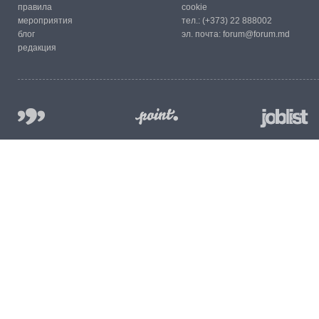
правила
cookie
мероприятия
тел.:
(+373) 22 888002
блог
эл. почта:
forum@forum.md
редакция