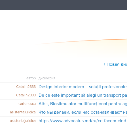
+ Новая ди
автор
дискуссия
Catalin2333
De ce este important să alegi un transport p
Catalin2333
cartonescu
asistentajuridica
asistentajuridica