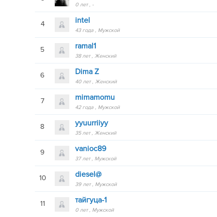
0 лет
-
intel
4
43 года
Мужской
ramal1
5
38 лет
Женский
Dima Z
6
40 лет
Женский
mimamomu
7
42 года
Мужской
yyuurriiyy
8
35 лет
Женский
vanioc89
9
37 лет
Мужской
diesel@
10
39 лет
Мужской
тайгуца-1
11
0 лет
Мужской