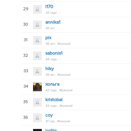
l170
29
33 года
-
annika1
30
45 лет
-
pix
31
45 лет
Женский
sabonis1
32
54 года
-
hiky
33
45 лет
Женский
хольга
34
42 года
Мужской
kristobal
35
53 года
Женский
coy
36
51 год
Женский
lodjin