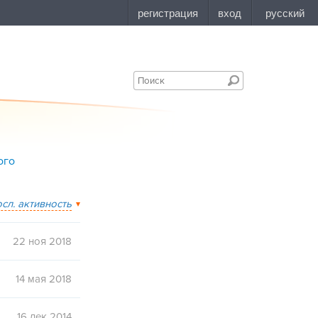
ого
осл. активность
22 ноя 2018
14 мая 2018
16 дек 2014