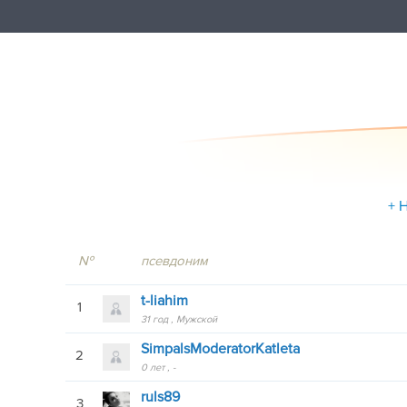
+ 
№
псевдоним
t-liahim
1
31 год
Мужской
SimpalsModeratorKatleta
2
0 лет
-
ruls89
3