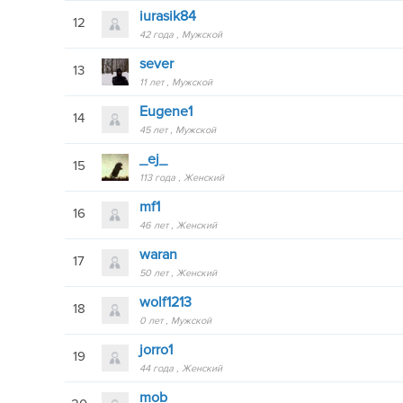
iurasik84
12
42 года
Мужской
sever
13
11 лет
Мужской
Eugene1
14
45 лет
Мужской
_ej_
15
113 года
Женский
mf1
16
46 лет
Женский
waran
17
50 лет
Женский
wolf1213
18
0 лет
Мужской
jorro1
19
44 года
Женский
mob