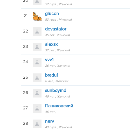
20
52 года
Женский
glucon
21
53 года
Мужской
devastator
22
45 лет
Женский
alexsx
23
37 лет
Женский
vvv1
24
26 лет
Женский
bradu1
25
0 лет
Женский
sunboymd
26
40 лет
Женский
Паниковский
27
46 лет
-
nerv
28
43 года
Женский