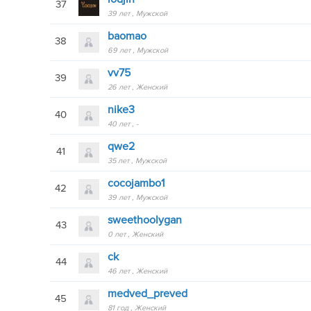
37
39 лет
Мужской
baomao
38
69 лет
Мужской
vv75
39
26 лет
Женский
nike3
40
40 лет
-
qwe2
41
35 лет
Мужской
cocojambo1
42
39 лет
Мужской
sweethoolygan
43
0 лет
Женский
ck
44
46 лет
Женский
medved_preved
45
81 год
Женский