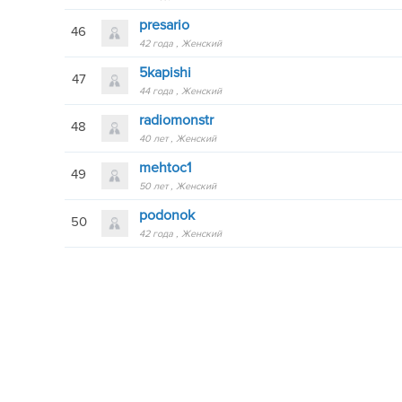
presario
46
42 года
Женский
5kapishi
47
44 года
Женский
radiomonstr
48
40 лет
Женский
mehtoc1
49
50 лет
Женский
podonok
50
42 года
Женский