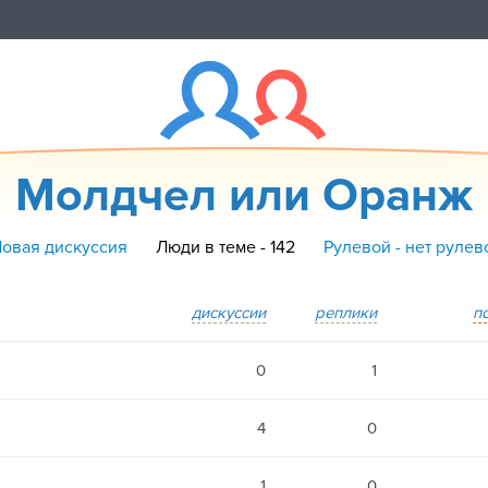
Молдчел или Оранж
Новая дискуссия
Люди в теме - 142
Рулевой - нет рулев
дискуссии
реплики
п
0
1
4
0
1
0