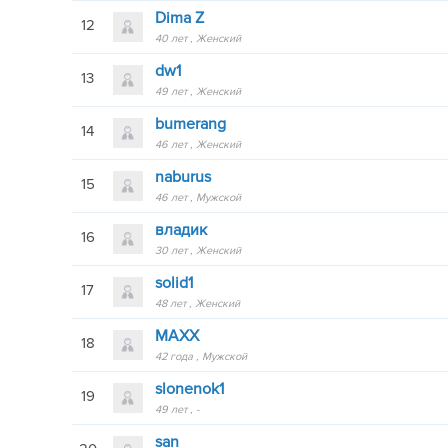
Dima Z
12
40 лет
Женский
dw1
13
49 лет
Женский
bumerang
14
46 лет
Женский
naburus
15
46 лет
Мужской
владик
16
30 лет
Женский
solid1
17
48 лет
Женский
MAXX
18
42 года
Мужской
slonenok1
19
49 лет
-
san