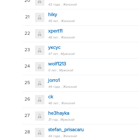
20
43 года
Женский
hiky
21
45 лет
Женский
xpert11
22
48 лет
Женский
уксус
23
47 лет
Мужской
wolf1213
24
0 лет
Мужской
jorro1
25
44 года
Женский
ck
26
46 лет
Женский
he3hayka
27
31 год
Мужской
stefan_prisacaru
28
44 года
Женский