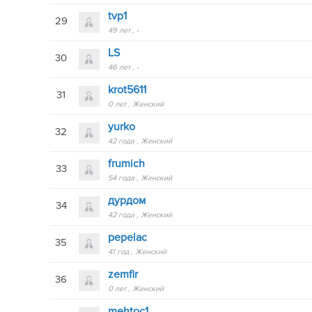
tvp1
29
49 лет
-
LS
30
46 лет
-
krot5611
31
0 лет
Женский
yurko
32
42 года
Женский
frumich
33
54 года
Женский
дурдом
34
42 года
Женский
pepelac
35
41 год
Женский
zemfir
36
0 лет
Женский
mehtoc1