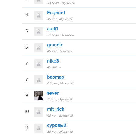
43 года
Мужской
Eugene1
4
45 лет
Мужской
audi1
5
52 года
Женский
grundic
6
45 лет
Женский
nike3
7
40 лет
-
baomao
8
69 лет
Мужской
sever
9
11 лет
Мужской
mit_rich
10
48 лет
Мужской
сурoвый
11
38 лет
Женский