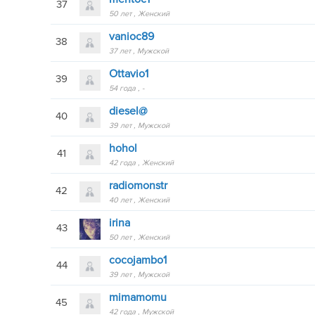
37
50 лет
Женский
vanioc89
38
37 лет
Мужской
Ottavio1
39
54 года
-
diesel@
40
39 лет
Мужской
hohol
41
42 года
Женский
radiomonstr
42
40 лет
Женский
irina
43
50 лет
Женский
cocojambo1
44
39 лет
Мужской
mimamomu
45
42 года
Мужской