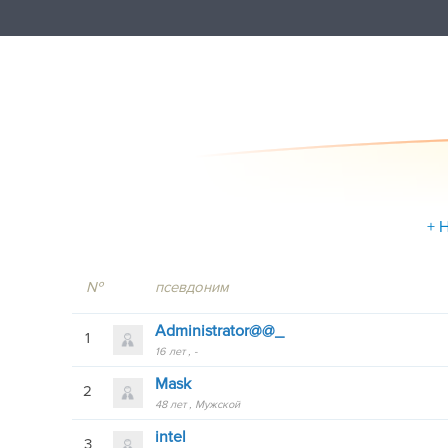
+ 
№
псевдоним
Administrator@@_
1
16 лет
-
Mask
2
48 лет
Мужской
intel
3