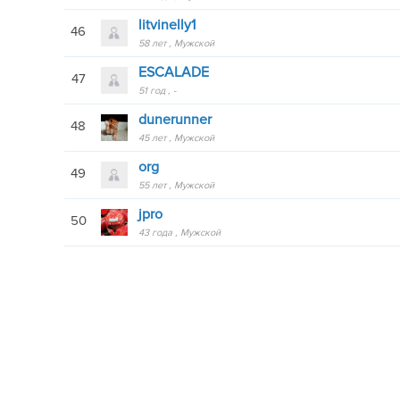
litvinelly1
46
58 лет
Мужской
ESCALADE
47
51 год
-
dunerunnеr
48
45 лет
Мужской
org
49
55 лет
Мужской
jpro
50
43 года
Мужской