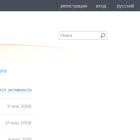
ого
осл. активность
11 янв 2006
21 мар 2006
4 мар 2010