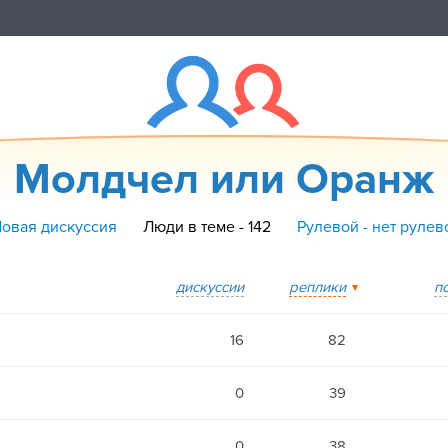
Молдчел или Оранж
Новая дискуссия
Люди в теме - 142
Рулевой - нет рулев
дискуссии
реплики
п
16
82
0
39
0
38