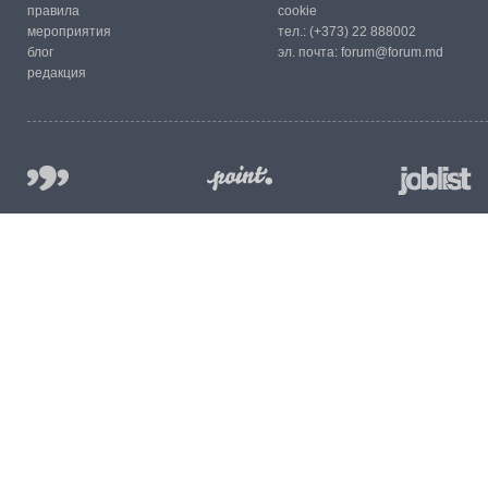
правила
cookie
мероприятия
тел.:
(+373) 22 888002
блог
эл. почта:
forum@forum.md
редакция