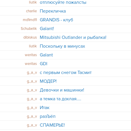
отплюсуйте пожалсты
liutik
Перекличка
charlie
GRANDIS - клуб
md1md11
Galant!
Schubelik
Mitsubishi Outlander и рыбалка!
dibiskus
Поскольку в минусах
liutik
Galant
weritas
GDI
weritas
с первым снегом Тасмит
g_a_v
МОДЕР!
g_a_v
Девочки и машинки!
g_a_v
а темка та дохлая....
g_a_v
Итак
g_a_v
разЪёп
g_a_v
СПАМЕРЬЕ!
g_a_v