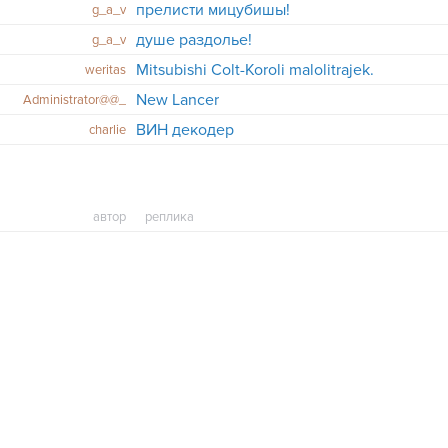
прелисти мицубишы!
g_a_v
душе раздолье!
g_a_v
Mitsubishi Colt-Koroli malolitrajek.
weritas
New Lancer
Administrator@@_
ВИН декодер
charlie
автор
реплика