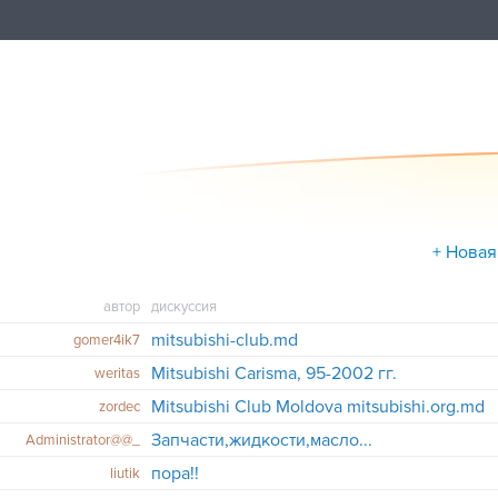
+ Новая
автор
дискуссия
mitsubishi-club.md
gomer4ik7
Mitsubishi Carisma, 95-2002 гг.
weritas
Mitsubishi Club Moldova mitsubishi.org.md
zordec
Запчасти,жидкости,масло...
Administrator@@_
пора!!
liutik