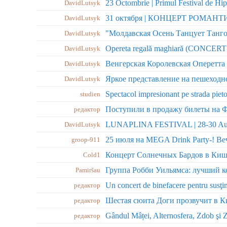
DavidLutsyk
DavidLutsyk
"Молдавская Осень Танцует Танго
DavidLutsyk
Opereta regală maghiară (CONCE
DavidLutsyk
Венгерская Королевская Оперет
DavidLutsyk
Яркое представление на пешеходно
DavidLutsyk
Spectacol impresionant pe strada pie
studien
​Поступили в продажу билеты на Ф
редактор
LUNAPLINA FESTIVAL | 28-30 Au
DavidLutsyk
groop-911
Концерт Солнечных Бардов в Ки
Cold1
Pamiršau
Un concert de binefacere pentru susţi
редактор
Шестая сюита Доги прозвучит в 
редактор
Gândul Mâței, Alternosfera, Zdob şi 
редактор