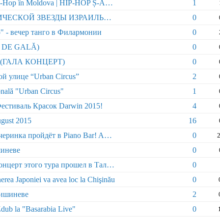
23 Octombrie | Primul Festival de Hip-Hop în Moldova | HIP-HOP Ș-AȘA
1
31 октября | КОНЦЕРТ РОМАНТИЧЕСКОЙ ЗВЕЗДЫ ИЗРАИЛЬСКОЙ ЭСТРАДЫ - САКСОФОНИСТА J.SEVEN​
0
" - вечер танго в Филармонии
0
RT DE GALĂ)
0
та (ГАЛА КОНЦЕРТ)
0
й улице “Urban Circus”
2
tonală "Urban Circus"
1
естиваль Красок Darwin 2015!
4
gust 2015
16
25 июля на MEGA Drink Party-! Вечеринка пройдёт в Piano Bar! ALL INLUSIVE!
0
2
шиневе
0
Группа Робби Уильямса: лучший концерт этого тура прошел в Таллинне
0
nerea Japoniei va avea loc la Chişinău
0
Кишиневе
2
Zdub la "Basarabia Live"
0