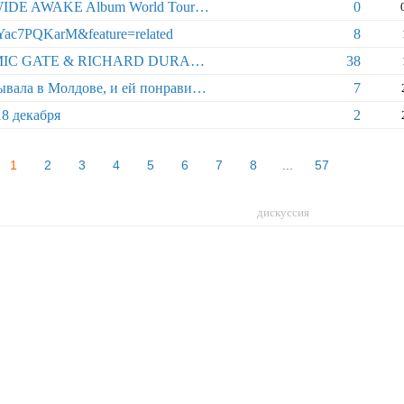
7 марта - RICHARD DURAND – WIDE AWAKE Album World Tour Premiere
0
Yac7PQKarM&feature=related
8
Выграй 2 билета на концерт COSMIC GATE & RICHARD DURAND!
38
Певица Сара Коннор впервые побывала в Молдове, и ей понравилось молдавское гостеприимство
7
8 декабря
2
1
2
3
4
5
6
7
8
57
дискуссия