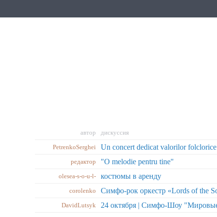
автор
дискуссия
Un concert dedicat valorilor folcloric
PetrenkoSerghei
"O melodie pentru tine"
редактор
костюмы в аренду
olesea-s-o-u-l-
corolenko
24 октября | Симфо-Шоу "Миров
DavidLutsyk