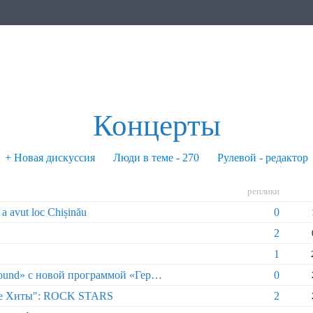
Концерты
+ Новая дискуссия
Люди в теме - 270
Рулевой - редактор
реплики
e a avut loc Chișinău
0
2
1
Симфо-рок оркестр «Lords of the Sound» с новой программой «Герои против Злодеев» в Кишинёве!
0
ые Хиты": ROCK STARS
2