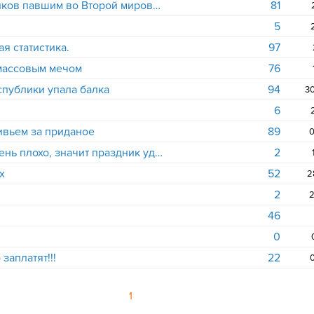
Осквернение в Эстонии памятников павшим во Второй мировой войне вызывает возмущение - МИД РФ
81
5
я статистика.
97
тмассовым мечом
76
публики упала балка
94
30
6
вьем за приданое
89
0
Если на следующий день вам очень плохо, значит праздник удался.
2
х
52
2
2
2
46
0
заплатят!!!
22
0
1