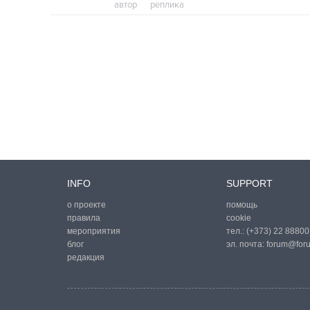
автор
реплика
INFO
SUPPORT
о проекте
помощь
правила
cookie
мероприятия
тел.:
(+373) 22 88800
блог
эл. почта:
forum@for
редакция