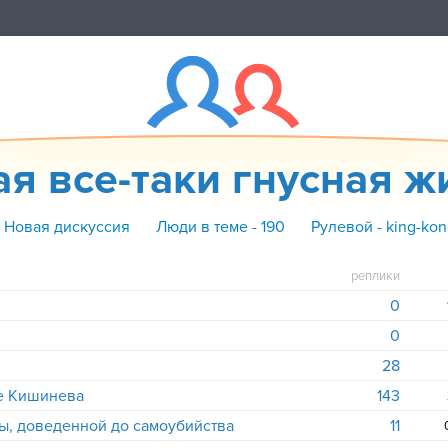
ая все-таки гнусная ж
+ Новая дискуссия
Люди в теме - 190
Рулевой - king-ko
реплики
0
0
28
це Кишинева
143
ы, доведенной до самоубийства
11