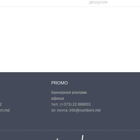
дискуссия
PROMO
баннерная реклама
афиша
2
тел.:
(+373) 22 888001
um.md
эл. почта:
info@numbers.md