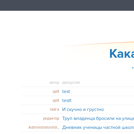
Как
автор
дискуссия
test
qa9
testt
qa9
И скучно и грустно
тайга
Труп младенца бросили на ули
редактор
Дневник ученицы частной школ
Administrator@@_