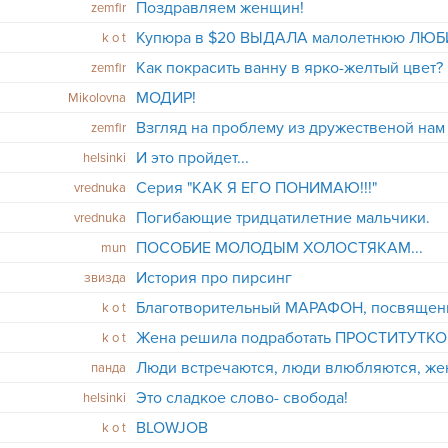
Поздравляем женщин!
zemfir
k o t
Как покрасить ванну в ярко-желтый цвет?
zemfir
МОДИР!
Mikolovna
Взгляд на проблему из дружественой нам
zemfir
И это пройдет...
helsinki
Серия "КАК Я ЕГО ПОНИМАЮ!!!"
vrednuka
Погибающие тридцатилетние мальчики.
vrednuka
ПОСОБИЕ МОЛОДЫМ ХОЛОСТЯКАМ...
mun
История про пирсинг
звизда
k o t
k o t
Люди встречаются, люди влюбляются, ж
панда
Это сладкое слово- свобода!
helsinki
BLOWJOB
k o t