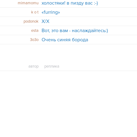
холостяки! в пизду вас :-)
mimamomu
«furring»
k o t
Х/X
podonok
Вот, это вам - наслаждайтесь:)
esta
Очень синяя борода
3о3о
автор
реплика