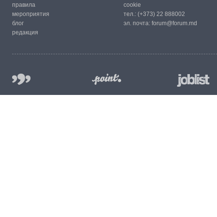
правила
cookie
мероприятия
тел.:
(+373) 22 888002
блог
эл. почта:
forum@forum.md
редакция