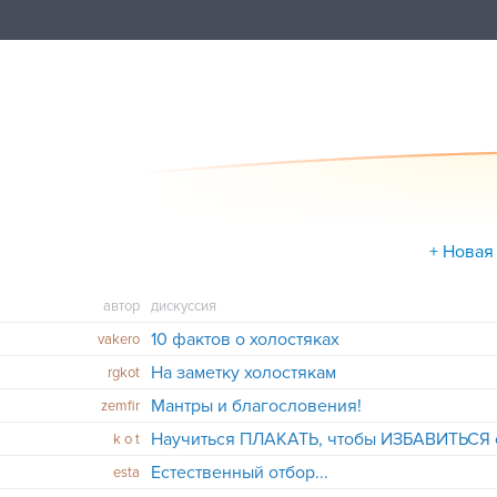
+ Новая
автор
дискуссия
10 фактов о холостяках
vakero
На заметку холостякам
rgkot
Мантры и благословения!
zemfir
k o t
Естественный отбор...
esta