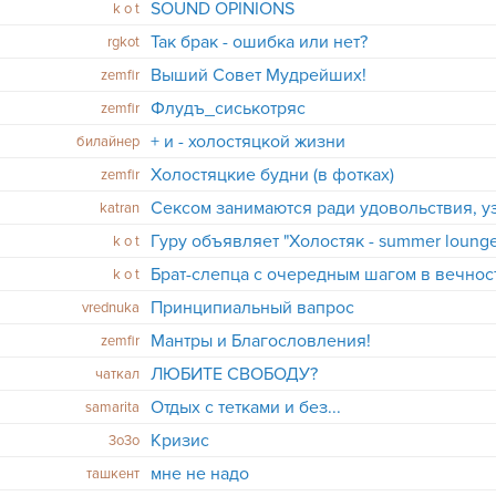
SOUND OPINIONS
k o t
Так брак - ошибка или нет?
rgkot
Выший Совет Мудрейших!
zemfir
Флудъ_сиськотряс
zemfir
+ и - холостяцкой жизни
билайнер
Холостяцкие будни (в фотках)
zemfir
Сексом занимаются ради удовольствия, у
katran
Гуру объявляет "Холостяк - summer lounge
k o t
Брат-слепца с очередным шагом в вечност
k o t
Принципиальный вапрос
vrednuka
Мантры и Благословления!
zemfir
ЛЮБИТЕ СВОБОДУ?
чаткал
Отдых с тетками и без...
samarita
Кризис
3о3о
мне не надо
ташкент