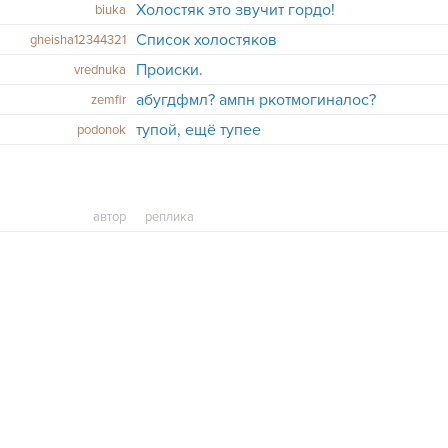
Холостяк это звучит гордо!
biuka
Список холостяков
gheisha12344321
Происки.
vrednuka
абугдфмл? ампн ркотмогиналос?
zemfir
тупой, ещё тупее
podonok
автор
реплика