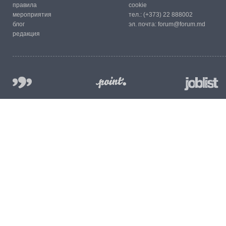
правила
cookie
мероприятия
тел.:
(+373) 22 888002
блог
эл. почта:
forum@forum.md
редакция