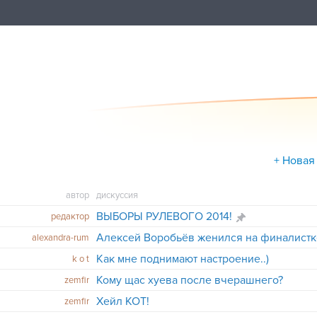
+ Новая
автор
дискуссия
ВЫБОРЫ РУЛЕВОГО 2014!
редактор
Алексей Воробьёв женился на финалистк
alexandra-rum
Как мне поднимают настроение..)
k o t
Кому щас хуева после вчерашнего?
zemfir
Хейл КОТ!
zemfir