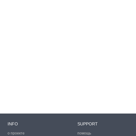
INFO
SUPPORT
о проекте
помощь