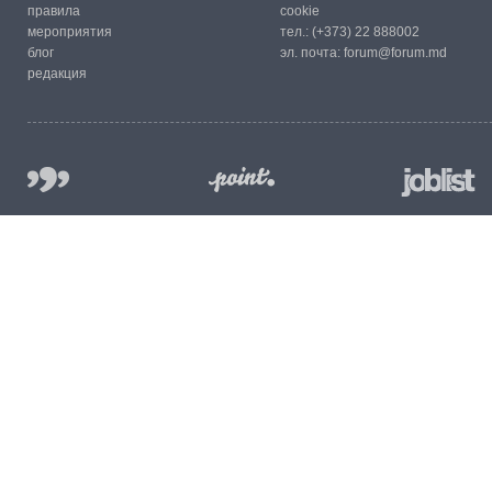
правила
cookie
мероприятия
тел.:
(+373) 22 888002
блог
эл. почта:
forum@forum.md
редакция