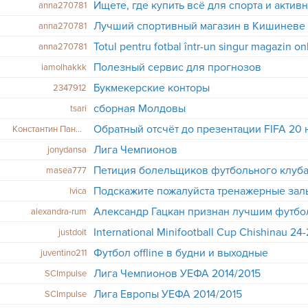
Ищете, где купить всё для спорта и актив
anna270781
Лучший спортивный магазин в Кишиневе
anna270781
Totul pentru fotbal într-un singur magazin on
anna270781
Полезный сервис для прогнозов
iamolhakkk
Букмекерские конторы
2347912
сборная Молдовы
tsari
Обратный отсчёт до презентации FIFA 20 
Константин Панфилов
Лига Чемпионов
jonydansa
Петиция болельщиков футбольного клуба
masea777
Подскажите пожалуйста тренажерные за
lvica
Александр Гацкан признан лучшим футб
alexandra-rum
International Minifootball Cup Chishinau 24
justdoit
Футбол offline в будни и выходные
juventino211
Лига Чемпионов УЕФА 2014/2015
SCImpulse
Лига Европы УЕФА 2014/2015
SCImpulse