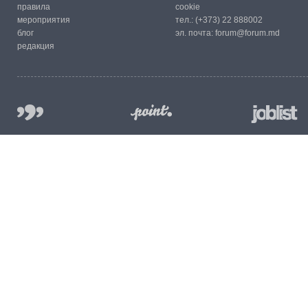
правила
cookie
мероприятия
тел.:
(+373) 22 888002
блог
эл. почта:
forum@forum.md
редакция