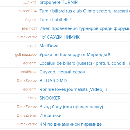
propunere TURNIR
__nikita
Turnir biliard rus club Olimp sectorul rascani
suport1234
Turnir liubiteli!!!
feghea
Идея проведения турниров среди форумц
merinda1
НУ САУДИ НИМИК
DimaZverev
MallDova
hrustik
Уроки по Бильярду от Меринды !!
golf паджэро
Localuri de biliard (rusesc) - preturi, conditi
adrianm
Снукер. Новый сезон.
злойёжик
BILLIARD.MD
DimaZverev
Ronnie loves journalists [Video] :)
adrianm
SNOOKER
rustik
Вынд бэцу (или прадам палку)
DimaZverev
И все таки
DimaZverev
ЧМ по динамичной пирамиде
DimaZverev