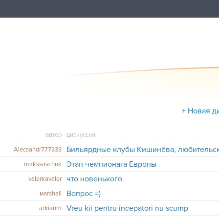
+ Новая д
автор
дискуссия
Alecsandr777333
Этап чемпионата Европы
makssavchuk
что новенького
valerkavaler
Вопрос =)
маrshall
Vreu kii pentru incepatori nu scump
adrianm