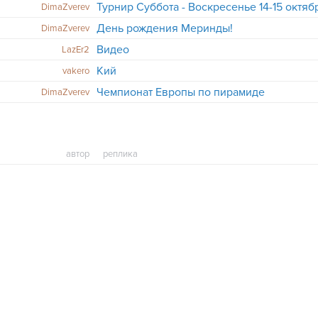
Турнир Суббота - Воскресенье 14-15 октяб
DimaZverev
День рождения Меринды!
DimaZverev
Видео
LazEr2
Кий
vakero
Чемпионат Европы по пирамиде
DimaZverev
автор
реплика