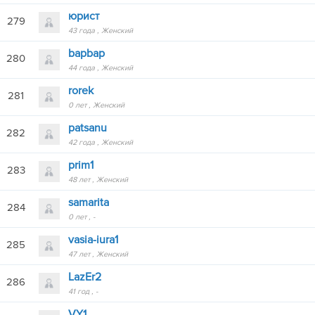
юрист
279
43 года
Женский
bapbap
280
44 года
Женский
rorek
281
0 лет
Женский
patsanu
282
42 года
Женский
prim1
283
48 лет
Женский
samarita
284
0 лет
-
vasia-iura1
285
47 лет
Женский
LazEr2
286
41 год
-
VY1