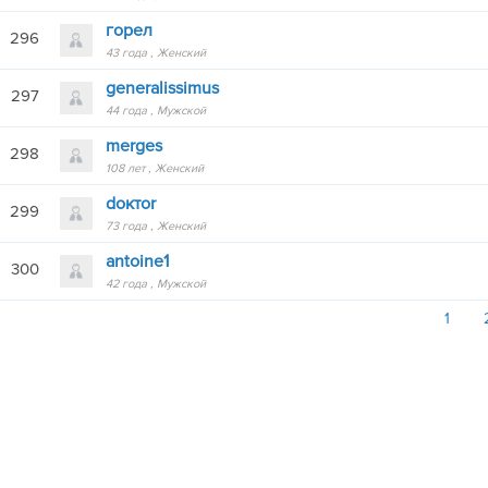
горел
296
43 года
Женский
generаlissimus
297
44 года
Мужской
merges
298
108 лет
Женский
dоктоr
299
73 года
Женский
antoine1
300
42 года
Мужской
1