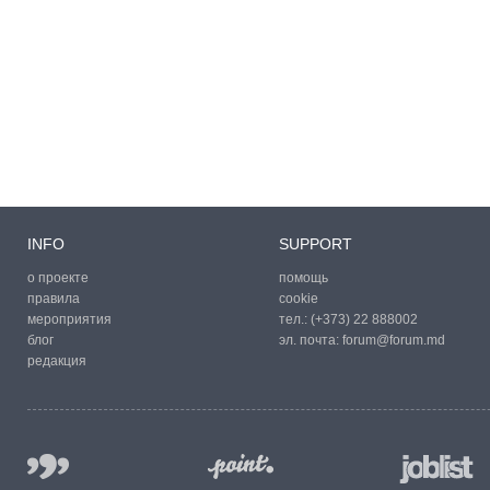
INFO
SUPPORT
о проекте
помощь
правила
cookie
мероприятия
тел.:
(+373) 22 888002
блог
эл. почта:
forum@forum.md
редакция