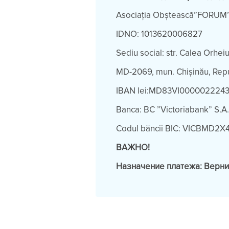
Asociația Obștească”FORUM
IDNO: 1013620006827
Sediu social: str. Calea Orheiul
MD-2069, mun. Chișinău, Re
IBAN lei:MD83VI00000222
Banca: BC ”Victoriabank” S.A.,
Codul băncii BIC: VICBMD2X
ВАЖНО!
Назначение платежа: Верн