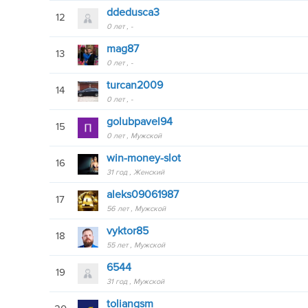
ddedusca3
12
0 лет
-
mag87
13
0 лет
-
turcan2009
14
0 лет
-
golubpavel94
15
0 лет
Мужской
win-money-slot
16
31 год
Женский
aleks09061987
17
56 лет
Мужской
vyktor85
18
55 лет
Мужской
6544
19
31 год
Мужской
toliangsm