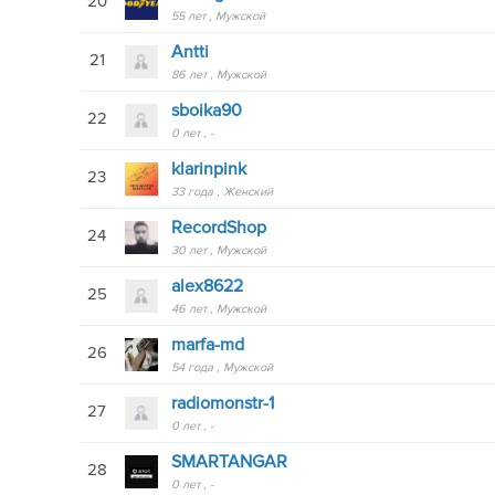
20
55 лет
Мужской
Antti
21
86 лет
Мужской
sboika90
22
0 лет
-
klarinpink
23
33 года
Женский
RecordShop
24
30 лет
Мужской
alex8622
25
46 лет
Мужской
marfa-md
26
54 года
Мужской
radiomonstr-1
27
0 лет
-
SMARTANGAR
28
0 лет
-