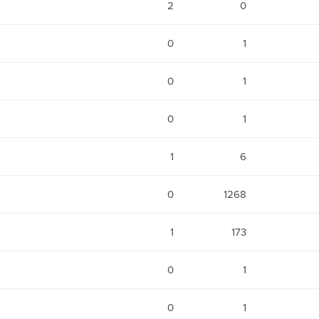
2
0
0
1
0
1
0
1
1
6
0
1268
1
173
0
1
0
1