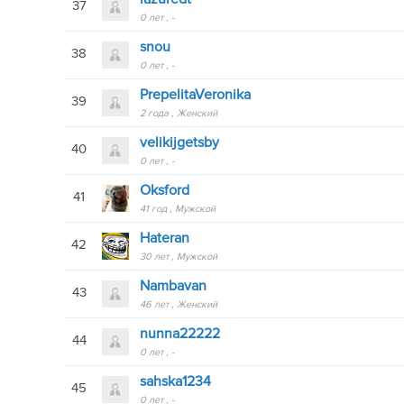
37
0 лет
-
snou
38
0 лет
-
PrepelitaVeronika
39
2 года
Женский
velikijgetsby
40
0 лет
-
Oksford
41
41 год
Мужской
Hateran
42
30 лет
Мужской
Nambavan
43
46 лет
Женский
nunna22222
44
0 лет
-
sahska1234
45
0 лет
-