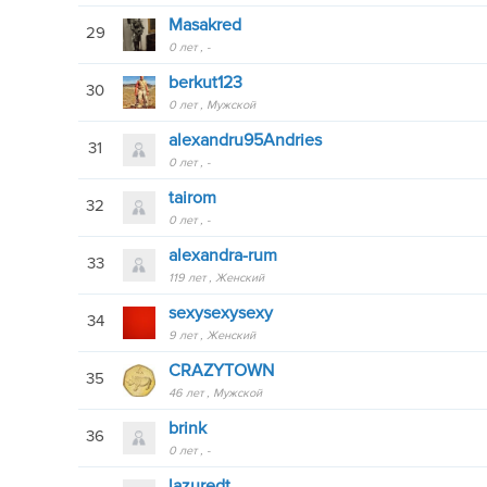
Masakred
29
0 лет
-
berkut123
30
0 лет
Мужской
alexandru95Andries
31
0 лет
-
tairom
32
0 лет
-
alexandra-rum
33
119 лет
Женский
sexysexysexy
34
9 лет
Женский
CRAZYTOWN
35
46 лет
Мужской
brink
36
0 лет
-
lazuredt