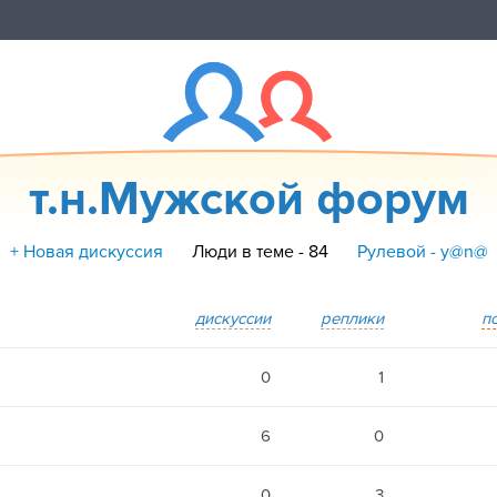
т.н.Мужской форум
+ Новая дискуссия
Люди в теме - 84
Рулевой - y@n@
дискуссии
реплики
п
0
1
6
0
0
3