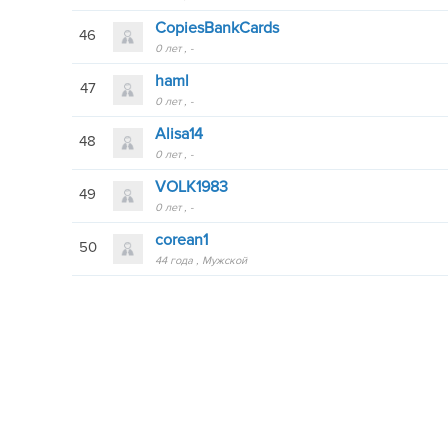
CopiesBankCards
46
0 лет
-
haml
47
0 лет
-
Alisa14
48
0 лет
-
VOLK1983
49
0 лет
-
corean1
50
44 года
Мужской