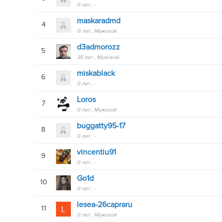
0 лет
-
maskaradmd
4
0 лет
Мужской
d3admorozz
5
35 лет
Мужской
miskablack
6
0 лет
-
Loros
7
0 лет
Мужской
buggatty95-17
8
0 лет
-
vincentiu91
9
0 лет
-
Go1d
10
0 лет
-
lesea-26capraru
11
0 лет
Мужской