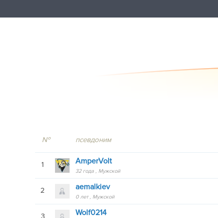
№
псевдоним
AmperVolt
1
32 года
Мужской
aemalkiev
2
0 лет
Мужской
Wolf0214
3