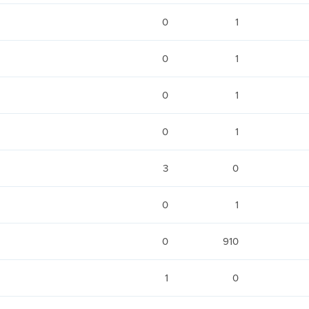
0
1
0
1
0
1
0
1
3
0
0
1
0
910
1
0