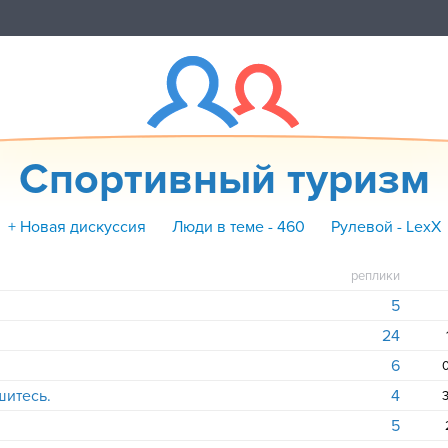
Спортивный туризм
+ Новая дискуссия
Люди в теме - 460
Рулевой - LexX
реплики
5
24
6
0
шитесь.
4
3
5