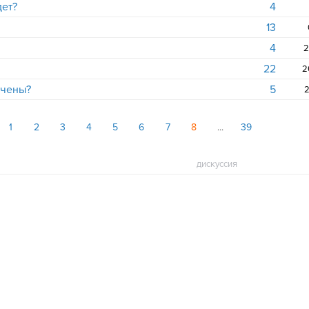
дет?
4
13
4
2
22
2
учены?
5
2
1
2
3
4
5
6
7
8
39
дискуссия