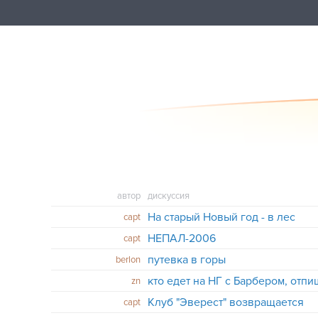
автор
дискуссия
На старый Новый год - в лес
capt
НЕПАЛ-2006
capt
путевка в горы
berlon
кто едет на НГ с Барбером, отпи
zn
Клуб "Эверест" возвращается
capt