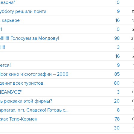
сезона"
0
субботу решили пойти
9
1
 карьере
16
1
1
0
2
!!!!! Голосуем за Молдову!
98
2
!!!
3
16
2
ется!
9
oor кино и фотографии – 2006
85
енит всех туристов.
80
ДЕАМУСЕ"
3
1
ать рюкзаки этой фирмы?
20
0
Новый год 2007 в Украинских Карпатах, пгт. Славско! Готовь сани летом! Зазываем желающих!
8
сках Тепе-Кермен
78
0
30