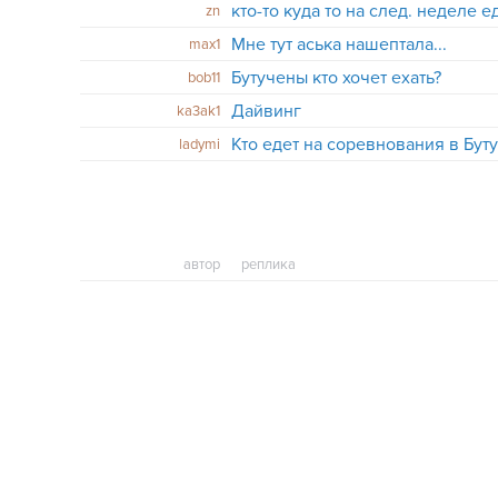
кто-то куда то на след. неделе е
zn
Мне тут аська нашептала...
max1
Бутучены кто хочет ехать?
bob11
Дайвинг
ka3ak1
Кто едет на соревнования в Бут
ladymi
автор
реплика