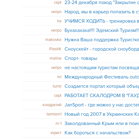
23-24 декабря поход "Закрытие 
capt
Народ, мы в карьер полазить в 
нитро
УЧИМСЯ ХОДИТЬ - тренировка в
ha
Бухахахаха!!!! Эдемский Туризм!!!
нитро
Нужна Ваша поддержка Туристке!!
makovka
Сноускейт - городской сноуборд!
PlastiK
Спорт- товары
malina
не настоящим туристам посвяща
нитро
Международный Фестиваль outd
ml
Создается портал который объед
turist
РАБОТАЕТ СКАЛОДРОМ В "ГАУ
capt
JanSport - где можно у нас дост
кондратий
tamtam1
Заколдованный Крым или в пои
m-1
Как бороться с начальством?
юрист