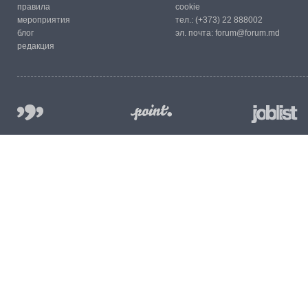
правила
cookie
мероприятия
тел.:
(+373) 22 888002
блог
эл. почта:
forum@forum.md
редакция