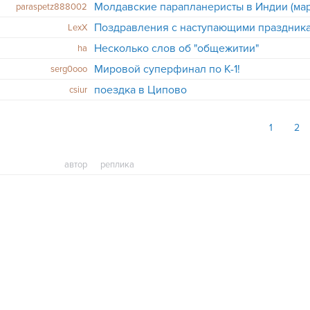
Молдавские парапланеристы в Индии (мар
paraspetz888002
Поздравления с наступающими праздник
LexX
Несколько слов об "общежитии"
ha
Мировой суперфинал по К-1!
serg0ooo
поездка в Ципово
csiur
1
2
автор
реплика