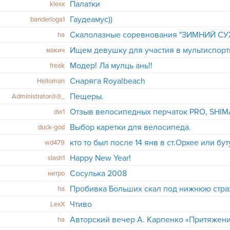
Палатки
klexx
Гаудеамус))
banderloga1
ha
Ищем девушку для участия в мультиспорт
макич
Модер! Ла мулць ань!!
freak
Снаряга Royalbeach
Helloman
Пещеры.
Administrator@@_
Отзыв велосипедных перчаток PRO, SHIM
dw1
Выбор каретки для велосипеда.
duck-god
кто то был после 14 янв в ст.Орхее или бу
wd479
Happy New Year!
slash1
Сосулька 2008
нитро
Пробивка Больших скал под нижнюю стра
ha
Чтиво
LexX
Авторский вечер А. Карпенко «Притяжен
ha