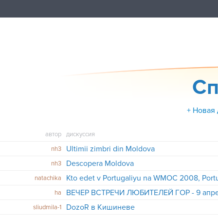
Сп
+ Новая
автор
дискуссия
Ultimii zimbri din Moldova
nh3
Descopera Moldova
nh3
Kto edet v Portugaliyu na WMOC 2008, Port
natachika
ВЕЧЕР ВСТРЕЧИ ЛЮБИТЕЛЕЙ ГОР - 9 апрел
ha
DozoR в Кишиневе
sliudmila-1