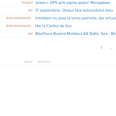
трэки с GPS для карты дорог Молдавии
Olegas1
17 septembrie, Orasul fara automobilul meu
def
Intrebare nu prea la tema potrivita, dar oricu
Administrator@@_
Hai la Cerbul de Aur
Administrator@@_
BikeTours Bosnia-Moldova && Baltic Sea - Bl
def
1
автор
реплика