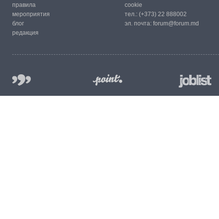
правила
cookie
мероприятия
тел.:
(+373) 22 888002
блог
эл. почта:
forum@forum.md
редакция