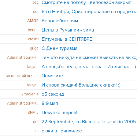
Смотрите на погоду - велосезон закрыт.
pac
6-го Ноября, Ориентирование в городе н
def
Велолюбителям
AMG2
Цены в Румынии - зима
berlon
БУтучены в СЕНТЯБРЕ
crash1
С Днем туризма
griga
Тем кто никуда не сможет выехать на выхо
Administrator@@_
А свадьба пела, пела, пела... И плясала... 
ladymi
Помогите
тасманский дьявол
И снова скидки! Большие скидки! :)
ladymi
о5 сэконд
2rmojenie
8-9 мая
Administrator@@_
Покупка шерпа!
SNAIL
22 Septembrie, cu Bicicleta la serviciu 2005 
def
рюки в гринхилсе
zn