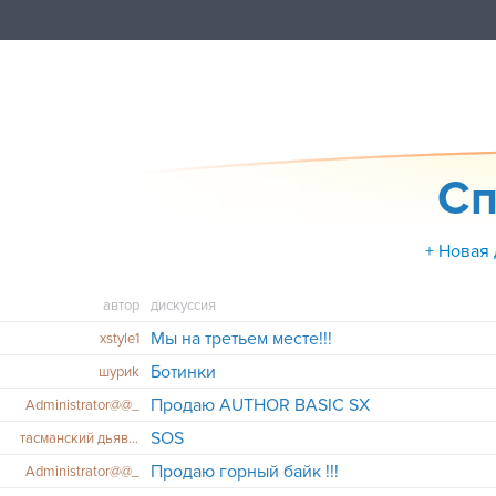
Сп
+ Новая
автор
дискуссия
Мы на третьем месте!!!
xstyle1
Ботинки
шуриk
Продаю AUTHOR BASIC SX
Administrator@@_
SOS
тасманский дьявол
Продаю горный байк !!!
Administrator@@_