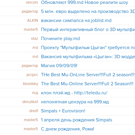
Обновляют 999.md Новое реалити шоу
vercors
редактор
вакансии симпалса на joblist.md
ALKIN
Первый интерактивный блог о 3D мультф
master5
Почините play.md
staz
Проекту "Мультфильм Цыган" требуется 
.md
Вакансия мультфильма «Цыган»: 3D модд
.md
Магия 09/09/09!
редактор
THe Best Mu-OnLine Server!!!Full 2 season!!!!!
pccpcc
bloodsky
клон плэй.мд - http://teledu.ru/
лсд
непонятная цензура на 999.мд
dimulika1
Simpals + Eurovision!
dred1
1 апреля день рождения Simpals
master5
С днем рождения, Рома!
master5