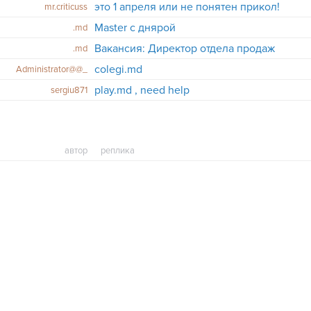
это 1 апреля или не понятен прикол!
mr.criticuss
Master c днярой
.md
Вакансия: Директор отдела продаж
.md
colegi.md
Administrator@@_
play.md , need help
sergiu871
автор
реплика