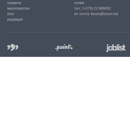
правила
cookie
мероприятия
тел.:
(+373) 22 888002
блог
эл. почта:
forum@forum.md
редакция