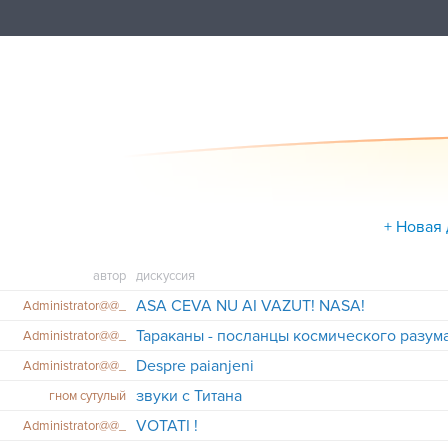
+ Новая
автор
дискуссия
ASA CEVA NU AI VAZUT! NASA!
Administrator@@_
Тараканы - посланцы космического разума
Administrator@@_
Despre paianjeni
Administrator@@_
звуки с Титана
гном сутулый
VOTATI !
Administrator@@_