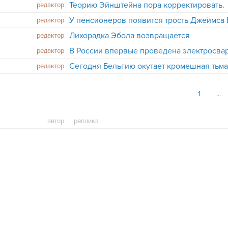
Теорию Эйнштейна пора корректировать.
редактор
У пенсионеров появится трость Джеймса
редактор
Лихорадка Эбола возвращается
редактор
редактор
Сегодня Бельгию окутает кромешная тьм
редактор
1
автор
реплика