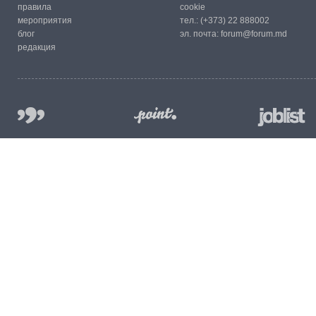
правила
cookie
мероприятия
тел.:
(+373) 22 888002
блог
эл. почта:
forum@forum.md
редакция