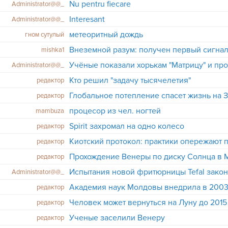
Nu pentru fiecare
Administrator@@_
Interesant
Administrator@@_
метеоритный дождь
гном сутулый
Внеземной разум: получен первый сигна
mishka1
Учёные показали хорькам "Матрицу" и пр
Administrator@@_
Кто решил "задачу тысячелетия"
редактор
Глобальное потепление спасет жизнь на 
редактор
процесор из чел. ногтей
mambuza
Spirit захромал на одно колесо
редактор
Киотский протокол: практики опережают 
редактор
Прохождение Венеры по диску Солнца в
редактор
Испытания новой фритюрницы Tefal закон
Administrator@@_
редактор
Человек может вернуться на Луну до 2015
редактор
Ученые заселили Венеру
редактор