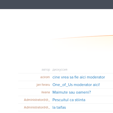
автор
дискуссия
cine vrea sa fie aici moderator
acirom
One_of_Us moderator aici!
jan feraru
Maimute sau oameni?
ileana
Pescuitul ca stiinta
Administrator@@_
la taifas
Administrator@@_