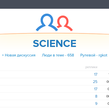
SCIENCE
+ Новая дискуссия
Люди в теме - 658
Рулевой - rgkot
реплики
17
25
0
17
0
8
0
9
0