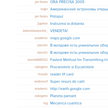
ORA PRECISA 2005
jan feraru
lodjin
Potopul
jan feraru
Instruirea la distanta
2gether
VENDETA!
Administrator@@_
maps.google.com
academic
В молдове есть уникальное обо
slavchic
В молдове есть уникальное обо
slavchic
kernel888002
Procariotele si Eucariotele
caliogstro
reader tlf card
mouski
Super resurs de carti
anderson1
http://earth.google.com
academic
Planeta pamant
caliogstro
Mecanica cuantica
tug