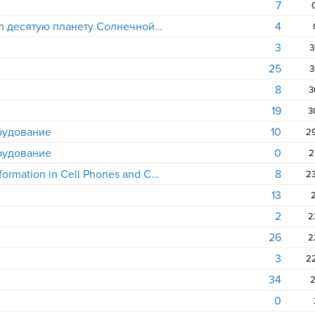
7
Американские астрономы открыл десятую планету Солнечной системы
4
3
3
25
3
8
3
19
3
рудование
10
рудование
0
2
Fastest Method for Transmitting Information in Cell Phones and Computers
8
13
2
2
2
26
2
3
34
2
0