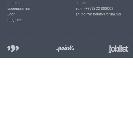
правила
cookie
мероприятия
тел.:
(+373) 22 888002
блог
эл. почта:
forum@forum.md
редакция