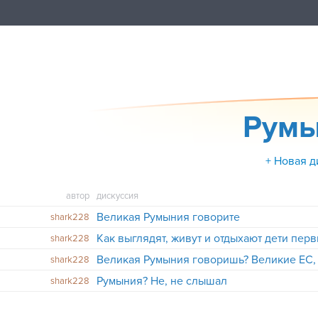
Румы
+ Новая д
автор
дискуссия
Великая Румыния говорите
shark228
Как выглядят, живут и отдыхают дети пер
shark228
shark228
Румыния? Не, не слышал
shark228