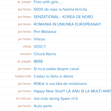
Foto with girls ....
dr_kasper
5000 de repe la familia fericita
jan feraru
SENZATIONAL - KOREA DE NORD
jan feraru
ROMANIA IN UNIUNEA EUROPEANA!!!
jan feraru
Prin Moldova
jan feraru
Viteza
jan feraru
OOO !!
vitoria
Chuck Norris
ursuion1
BERE
dr_kasper
Si inca odata despre caruri
jan feraru
Cadou lu Gelu si altora
badea kolia
RGKot si ura fata de moldoveni
jan feraru
Happy New Year!!! LA ANU SI LA MULTI ANI!!
jan feraru
red club racing Spam v1.0
mr.criticuss
Auto perle
jan feraru