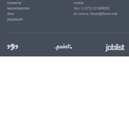
правила
cookie
мероприятия
тел.:
(+373) 22 888002
блог
эл. почта:
forum@forum.md
редакция