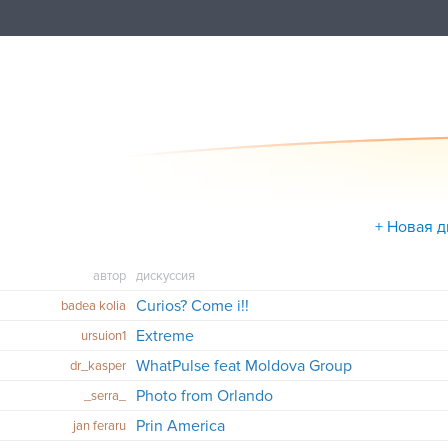
+ Новая 
автор
дискуссия
Curios? Come i!!
badea kolia
Extreme
ursuion1
WhatPulse feat Moldova Group
dr_kasper
Photo from Orlando
_serra_
Prin America
jan feraru