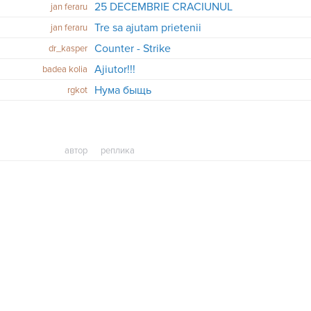
25 DECEMBRIE CRACIUNUL
jan feraru
Tre sa ajutam prietenii
jan feraru
Counter - Strike
dr_kasper
Ajiutor!!!
badea kolia
Нума быщь
rgkot
автор
реплика