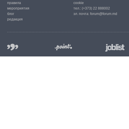
правила
cookie
мероприятия
тел.:
(+373) 22 888002
блог
эл. почта:
forum@forum.md
редакция