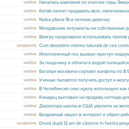
Началась кампания по очистке горы Эвер
svettina
Китай начнет продавать авто, напечатанн
svettina
Nokia убила 18-и летнюю девочку
svettina
svettina
Виагру предложили использовать против
svettina
caroplacinta
svettina
svettina
Богатые москвичи скупают конфеты по $ 9
svettina
Ученые пытаются получить доступ к мозгу
svettina
svettina
Канадец выставил на продажу коттедж дл
svettina
Директора школы в США уволили за жела
svettina
Бездомный зашел в интернет и обрел рабо
svettina
Divorţ după 12 ani de căsnicie în familia pr
caroplacinta