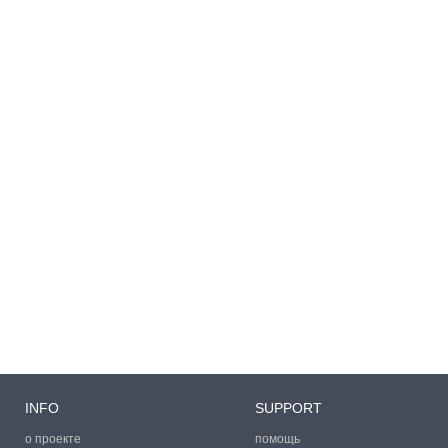
INFO
SUPPORT
о проекте
помощь