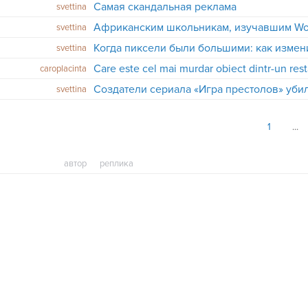
Самая скандальная реклама
svettina
svettina
svettina
Care este cel mai murdar obiect dintr-un res
caroplacinta
svettina
1
автор
реплика