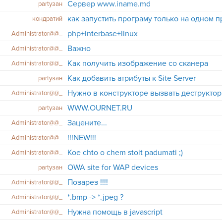
Сервер www.iname.md
partyзан
как запустить програму только на одном 
кондратий
php+interbase+linux
Administrator@@_
Важно
Administrator@@_
Как получить изображение со сканера
Administrator@@_
Как добавить атрибуты к Site Server
partyзан
Нужно в конструкторе вызвать деструктор 
Administrator@@_
WWW.OURNET.RU
partyзан
Зацените...
Administrator@@_
!!!NEW!!!
Administrator@@_
Koe chto o chem stoit padumati ;)
Administrator@@_
OWA site for WAP devices
partyзан
Позарез !!!!
Administrator@@_
*.bmp -> *.jpeg ?
Administrator@@_
Нужна помощь в javascript
Administrator@@_