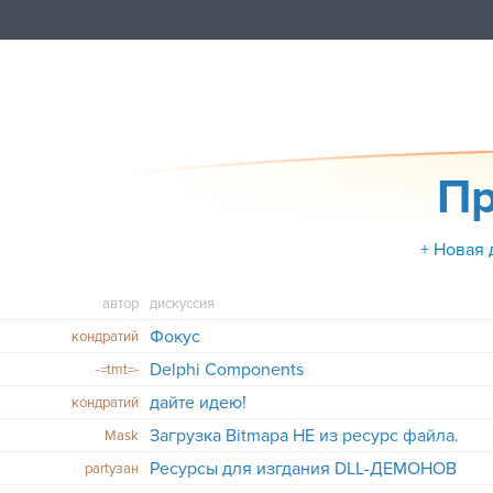
Пр
+ Новая 
автор
дискуссия
Фокус
кондратий
Delphi Components
-=tmt=-
дайте идею!
кондратий
Загрузка Bitmapa НЕ из ресурс файла.
Mask
Ресурсы для изгдания DLL-ДЕМОНОВ
partyзан