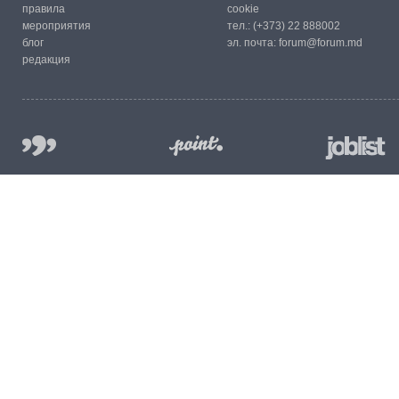
правила
cookie
мероприятия
тел.:
(+373) 22 888002
блог
эл. почта:
forum@forum.md
редакция