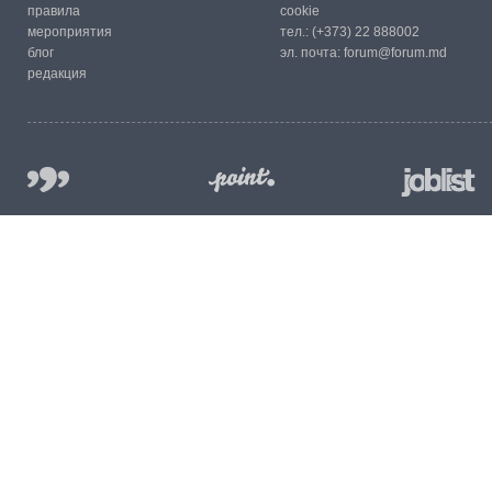
правила
cookie
мероприятия
тел.:
(+373) 22 888002
блог
эл. почта:
forum@forum.md
редакция