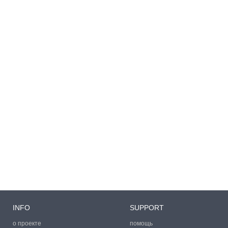
INFO
SUPPORT
о проекте
помощь