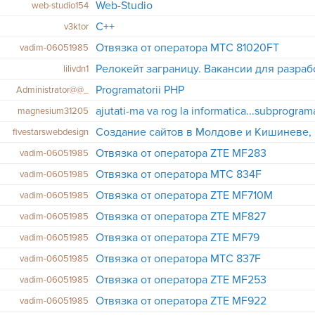
Web-Studio
web-studio154
C++
v3ktor
Отвязка от оператора МТС 81020FT
vadim-06051985
Релокейт заграницу. Вакансии для разра
lilivdn1
Programatorii PHP
Administrator@@_
ajutati-ma va rog la informatica...subprogram
magnesium31205
fivestarswebdesign
Отвязка от оператора ZTE MF283
vadim-06051985
Отвязка от оператора МТС 834F
vadim-06051985
Отвязка от оператора ZTE MF710M
vadim-06051985
Отвязка от оператора ZTE MF827
vadim-06051985
Отвязка от оператора ZTE MF79
vadim-06051985
Отвязка от оператора МТС 837F
vadim-06051985
Отвязка от оператора ZTE MF253
vadim-06051985
Отвязка от оператора ZTE MF922
vadim-06051985