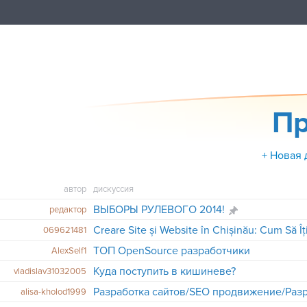
Пр
+ Новая 
автор
дискуссия
ВЫБОРЫ РУЛЕВОГО 2014!
редактор
069621481
ТОП OpenSource разработчики
AlexSelf1
Куда поступить в кишиневе?
vladislav31032005
alisa-kholod1999